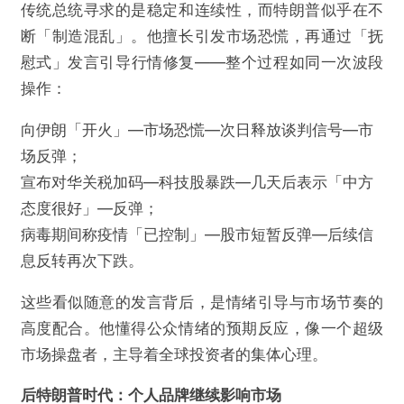
传统总统寻求的是稳定和连续性，而特朗普似乎在不
断「制造混乱」。他擅长引发市场恐慌，再通过「抚
慰式」发言引导行情修复——整个过程如同一次波段
操作：
向伊朗「开火」—市场恐慌—次日释放谈判信号—市
场反弹；
宣布对华关税加码—科技股暴跌—几天后表示「中方
态度很好」—反弹；
病毒期间称疫情「已控制」—股市短暂反弹—后续信
息反转再次下跌。
这些看似随意的发言背后，是情绪引导与市场节奏的
高度配合。他懂得公众情绪的预期反应，像一个超级
市场操盘者，主导着全球投资者的集体心理。
后特朗普时代：个人品牌继续影响市场