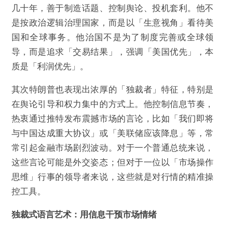
几十年，善于制造话题、控制舆论、投机套利。他不
是按政治逻辑治理国家，而是以「生意视角」看待美
国和全球事务。他治国不是为了制度完善或全球领
导，而是追求「交易结果」，强调「美国优先」，本
质是「利润优先」。
@区块新视野
其次特朗普也表现出浓厚的「独裁者」特征，特别是
特朗普的关税博弈：「以关促谈」，市场波动中
在舆论引导和权力集中的方式上。他控制信息节奏，
的权力游戏
热衷通过推特发布震撼市场的言论，比如「我们即将
与中国达成重大协议」或「美联储应该降息」等，常
欺诈
色情
诱导行为
常引起金融市场剧烈波动。对于一个普通总统来说，
这些言论可能是外交姿态；但对于一位以「市场操作
不实信息
违法犯罪
其他
思维」行事的领导者来说，这些就是对行情的精准操
控工具。
独裁式语言艺术：用信息干预市场情绪
提交