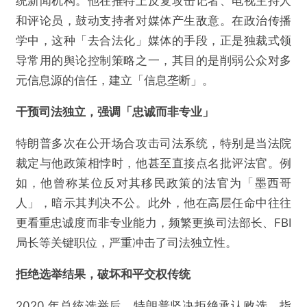
统新闻机构。他在推特上反复攻击记者、电视主持人
和评论员，鼓动支持者对媒体产生敌意。在政治传播
学中，这种「去合法化」媒体的手段，正是独裁式领
导常用的舆论控制策略之一，其目的是削弱公众对多
元信息源的信任，建立「信息垄断」。
干预司法独立，强调「忠诚而非专业」
特朗普多次在公开场合攻击司法系统，特别是当法院
裁定与他政策相悖时，他甚至直接点名批评法官。例
如，他曾称某位反对其移民政策的法官为「墨西哥
人」，暗示其判决不公。此外，他在高层任命中往往
更看重忠诚度而非专业能力，频繁更换司法部长、FBI
局长等关键职位，严重冲击了司法独立性。
拒绝选举结果，破坏和平交权传统
2020 年总统选举后，特朗普坚决拒绝承认败选，指