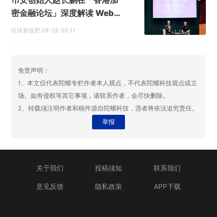
币安创始人赵长鹏在「香港加
密金融论坛」深度解读 Web
3.0 行业五大话题
区块新视野
08-28 06:11
免责声明：
1、本文仅代表陀螺专栏作者本人观点，不代表陀螺科技观点或立
场。如有侵权等其它事项，请联系作者，会尽快删除。
2、转载须注明作者和稿件源自陀螺科技，违者将依法追究责任。
举报
关于我们
投稿须知
联系我们
意见反馈
隐私政策
APP下载