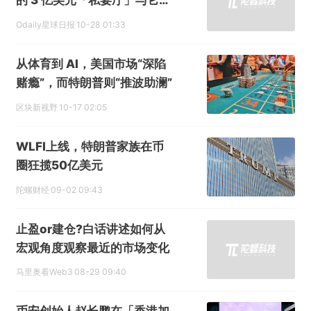
的 3 亿美元「私宴厅」与它的
加密金主
Odaily星球日报
10-28 01:33
从体育到 AI，美国市场“深陷
赌瘾”，而特朗普则“推波助澜”
区块新视野
10-17 02:05
WLFI上线，特朗普家族在币
圈狂揽50亿美元
陀螺财经
09-02 09:43
止盈or建仓?白话讲述如何从
宏观角度观察最近的市场变化
马里奥看Web3
08-29 09:40