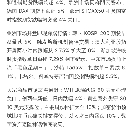
和道指期货跌幅均超 4%。欧洲市场同样阴云密布，
德国 DAX 期货下跌近 5%，欧洲 STOXX50 和英国富
时指数期货跌幅均突破 4% 关口。
亚洲市场开盘即现踩踏行情：韩国 KOSPI 200 期货早
盘暴跌 5%，触发熔断机制暂停交易；澳大利亚股指
开盘两小时内跌幅从 2.75% 扩大至 6%；新加坡海峡
时报指数单日重挫 7.29% 创下纪录。中东市场提前上
演「黑色星期日」，沙特 Tadawul 指数单日暴跌 6.
1%，卡塔尔、科威特等产油国股指跌幅均超 5.5%。
大宗商品市场哀鸿遍野：WTI 原油跌破 60 美元心理
关口，创两年新低，日内跌幅 4%；黄金意外失守 30
10 美元支撑位，白银周跌幅扩大至 13%；加密货币领
域比特币跌破关键支撑位，以太坊日内暴跌 10%，数
字资产避险神话彻底破灭。