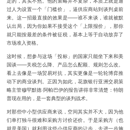
定的，其实不然。他的策略并不复杂，本质上就是通
过人为设置一个「门槛价」，逼供应商站到谈判桌前
来。这一招最直接的效果是——谁不来谈，谁就被默
认出局，因为你如果不接受这个「上限报价」，那你
就只能按最差的条件被征税，基本上等于自动放弃了
市场准入资格。
这时候，想参与这场「投标」的国家只能坐下来和美
国谈——关税怎么降、产品怎么配额、规则怎么改。
看上去像是一场贸易对抗，其实更像是一轮轮博弈推
动下的商业谈判。正因为如此，花旗银行亚洲交易策
略主管穆罕默德‧阿帕巴伊的报告讲得非常清楚：特朗
普现在用的，是一套典型的谈判战术。
对那些中小型供应商来说，空间其实并不大，因为他
们单打独斗很难和采购方讨价还价。于是采购方（也
就是美国）就利用这些小供应商的让步，去进一步施