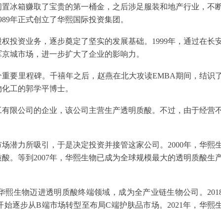
闲置冰箱赚取了宝贵的第一桶金，之后涉足服装和地产行业，不
989年正式创立了华熙国际投资集团。
权投资业务，逐步奠定了坚实的发展基础。1999年，通过在长
军京城市场，进一步扩大了企业的影响力。
重要里程碑。千禧年之后，赵燕在北大攻读EMBA期间，结识
物化工的郭学平博士。
工有限公司的企业，该公司主营生产透明质酸。不过，由于经营
场潜力所吸引，于是决定投资并接管这家公司。2000年，华熙
酸。等到2007年，华熙生物已成为全球规模最大的透明质酸生
华熙生物迈进透明质酸终端领域，成为全产业链生物公司。201
始逐步从B端市场转型至布局C端护肤品市场。2021年，华熙