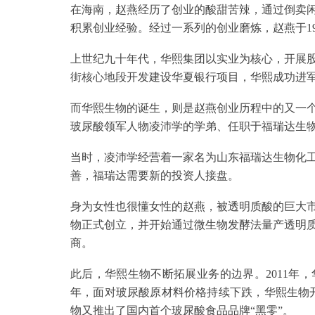
在海南，赵燕经历了创业的酸甜苦辣，通过倒卖
积累创业经验。经过一系列的创业磨炼，赵燕于1
上世纪九十年代，华熙集团以实业为核心，开展股
街核心地段开发建设华夏银行项目，华熙成功进
而华熙生物的诞生，则是赵燕创业历程中的又一个
玻尿酸领军人物凌沛学的学弟、任职于福瑞达生
当时，凌沛学经营着一家名为山东福瑞达生物化
善，福瑞达需要新的投资人接盘。
身为女性也很懂女性的赵燕，被透明质酸的巨大市
物正式创立，并开始通过微生物发酵法量产透明质
商。
此后，华熙生物不断拓展业务的边界。2011年，
年，面对玻尿酸原材料价格持续下跌，华熙生物开
物又推出了国内首个玻尿酸食品品牌“黑零”。