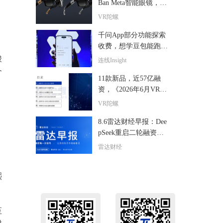
Ban Meta智能眼镜，全
球限量24副售价超6000
VR陀螺
美元
千问App部分功能探索
收费，想学豆包能跑通
吗？
酸
连线Insight
个
11款新品，近57亿融
资，《2026年6月VR/A
R与AI眼镜行业月报》
VR陀螺
，
发布
8.6雷达财经早报：Dee
pSeek重启二轮融资投
，
前估值5000亿
雷达财经
熙
至