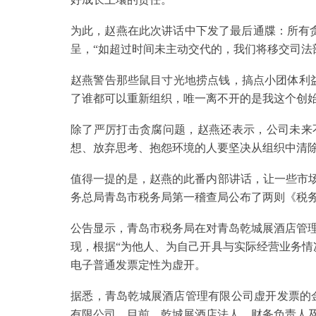
为此，赵燕在此次讲话中下发了最后通牒：所有贪
呈，“如超过时间未主动交代的，我们将移交司法
赵燕警告那些鼠目寸光地捞点钱，搞点小团体利
了谁都可以重新组织，唯一离不开的是我这个创
除了严厉打击贪腐问题，赵燕还表示，公司未来
想、放弃思考、抱怨环境的人要坚决从组织中清
值得一提的是，赵燕的此番内部讲话，让一些市场
务总局青岛市税务局第一稽查局公布了两则《税
公告显示，青岛市税务局在对青岛乾城展酒店管理有限
现，根据“为他人、为自己开具与实际经营业务情况
电子普通发票定性为虚开。
据悉，青岛乾城展酒店管理有限公司虚开发票的金
有限公司。目前，乾城展酒店法人、财务负责人