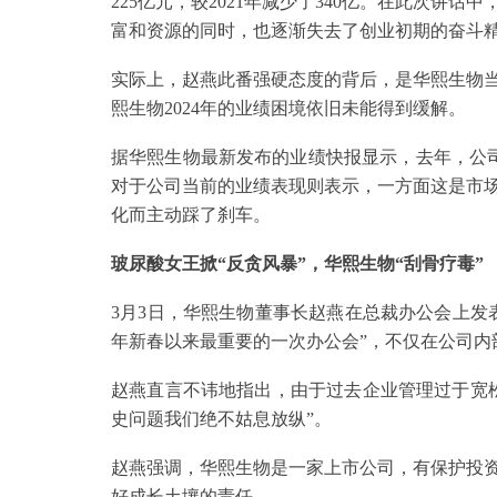
225亿元，较2021年减少了340亿。在此次
富和资源的同时，也逐渐失去了创业初期的奋斗
实际上，赵燕此番强硬态度的背后，是华熙生物当
熙生物2024年的业绩困境依旧未能得到缓解。
据华熙生物最新发布的业绩快报显示，去年，公司
对于公司当前的业绩表现则表示，一方面这是市
化而主动踩了刹车。
玻尿酸女王掀“反贪风暴”，华熙生物“刮骨疗毒”
3月3日，华熙生物董事长赵燕在总裁办公会上发表
年新春以来最重要的一次办公会”，不仅在公司内
赵燕直言不讳地指出，由于过去企业管理过于宽
史问题我们绝不姑息放纵”。
赵燕强调，华熙生物是一家上市公司，有保护投
好成长土壤的责任。