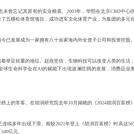
未曾忘记其原有的实业根基。2003年，华熙在北京CBD中心
建设了五棵松体育馆项目，成功进军文化体育产业，为集团的多元
如今已发展成为一家拥有八十余家海内外全资子公司和投资控股
。
据着举足轻重的地位。赵燕坚信，生物科技可以改变人类的生活
，全球生命科学会在AI的赋能下出现波澜壮阔的发展，消费品业
上的常客。在胡润研究院去年10月揭晓的《2024胡润百富榜
已连续多年出现下滑。相较2021年登上《胡润百富榜》时高达56
340亿元。