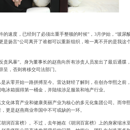
许的速度，已经到了必须出重手整顿的时候”，3月伊始，“玻尿
更是扬言“公司离开了谁都可以重新组织，唯一离不开的是我这
反贪风暴”。身为董事长的赵燕向所有涉贪人员发出了最后通牒
交辞呈，否则将移交司法部门。
己是从零开始一路拼搏至今。雷达财经了解到，在创办华熙之前
腾电冰箱掘得第一桶金，并陆续涉足服装和地产行业。
以文化体育产业和健康美丽产业为核心的多元化集团公司。而华
者，更是赵燕商业帝国中不可或缺的一环。
《胡润百富榜》。不过，去年她在《胡润百富榜》上的身家缩水