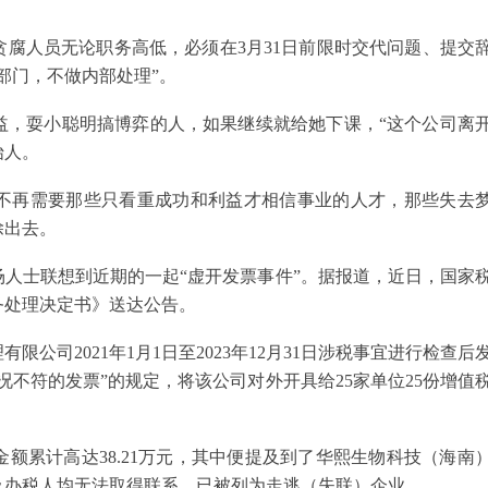
腐人员无论职务高低，必须在3月31日前限时交代问题、提交
部门，不做内部处理”。
益，耍小聪明搞博弈的人，如果继续就给她下课，“这个公司离
始人。
不再需要那些只看重成功和利益才相信事业的人才，那些失去
除出去。
人士联想到近期的一起“虚开发票事件”。据报道，近日，国家
务处理决定书》送达公告。
公司2021年1月1日至2023年12月31日涉税事宜进行检查后
不符的发票”的规定，将该公司对外开具给25家单位25份增值
额累计高达38.21万元，其中便提及到了华熙生物科技（海南
及办税人均无法取得联系，已被列为走逃（失联）企业。