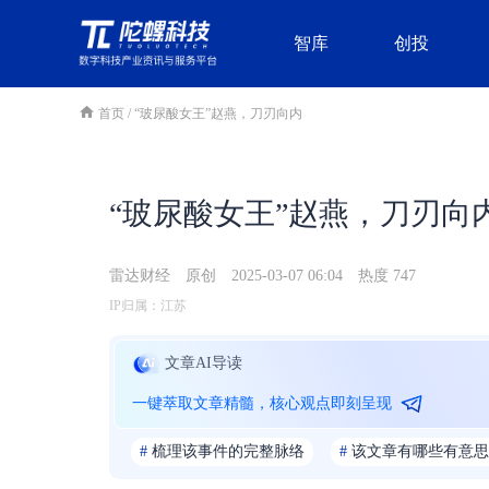
智库
创投
首页
/
“玻尿酸女王”赵燕，刀刃向内
“玻尿酸女王”赵燕，刀刃向
雷达财经
原创
2025-03-07 06:04
热度 747
IP归属：江苏
文章AI导读
一键萃取文章精髓，核心观点即刻呈现
#
梳理该事件的完整脉络
#
该文章有哪些有意思