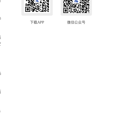
财
华
下载APP
微信公众号
燕
变
5
历
良