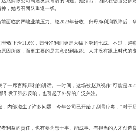
讲话中，赵燕痛陈公司高速发展背后的问题。她指出，团队在创造更多
精神，她号召团队重返一线。
前面临的严峻业绩压力。继2023年营收、归母净利润双降后，
营收下滑11.6%，归母净利润更是大幅下滑超七成。不过，赵
场原因所致，而更主要的是其意识到组织、人才没有跟上时代的
了一席言辞犀利的讲话。一时间，这场被赵燕视作“可能是202
部引发了强烈反响，也引起了外界的广泛关注。
松，内部滋生了许多问题，今年公司已开始了刮骨疗毒，“对于
资者利益的责任，也有要为想干事、能成事、有担当的人才创造