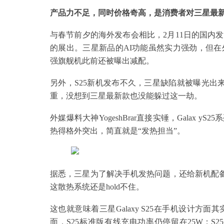
产品力不足，同时价格奇高，是消费者对三星最
与春节前夕的海外发布会相比，2月11日的国内
的展出。三星新品的AI功能虽然实力强劲，但
强旗舰机此前还被曝出减配。
另外，S25新机发布不久，三星缺陷就被曝光出
重，没想到三星最新款也没能躲过这一劫。
外媒爆料大神YogeshBrar直接实锤，Galax yS2
热得格外突出，简直就是“发热担当”。
据悉，三星为了解决手机发热问题，还给新机配备
这散热系统还是hold不住。
这也就意味着三星Galaxy S25在手机设计
面，S25标准版有线充电功率仍停留在25W；S25