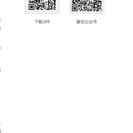
本
下载APP
微信公众号
最
严
版
，
方
测