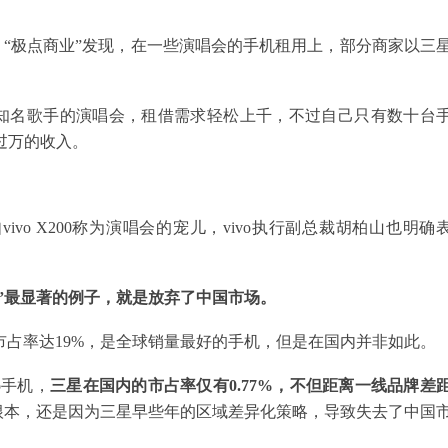
。“极点商业”发现，在一些演唱会的手机租用上，部分商家以三
在知名歌手的演唱会，租借需求轻松上千，不过自己只有数十台
过万的收入。
vo X200称为演唱会的宠儿，vivo执行副总裁胡柏山也明确
瓜”最显著的例子，就是放弃了中国市场。
机在全球市占率达19%，是全球销量最好的手机，但是在国内并非如此。
o手机，
三星在国内的市占率仅有0.77%，不但距离一线品牌差
根本，还是因为三星早些年的区域差异化策略，导致失去了中国