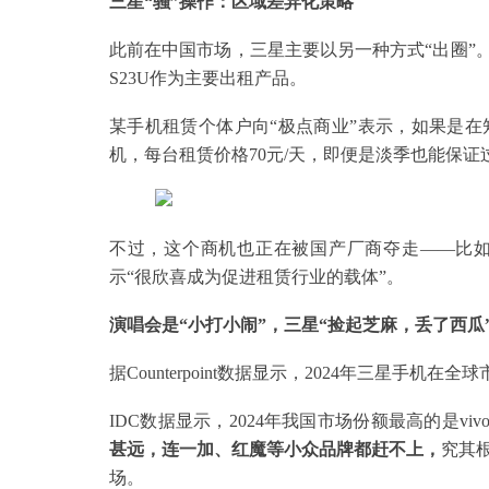
三星“骚”操作：区域差异化策略
此前在中国市场，三星主要以另一种方式“出圈”
S23U作为主要出租产品。
某手机租赁个体户向“极点商业”表示，如果是
机，每台租赁价格70元/天，即便是淡季也能保证
不过，这个商机也正在被国产厂商夺走——比如vi
示“很欣喜成为促进租赁行业的载体”。
演唱会是“小打小闹”，三星“捡起芝麻，丢了西
据Counterpoint数据显示，2024年三星手
IDC数据显示，2024年我国市场份额最高的是viv
甚远，连一加、红魔等小众品牌都赶不上，
究其
场。