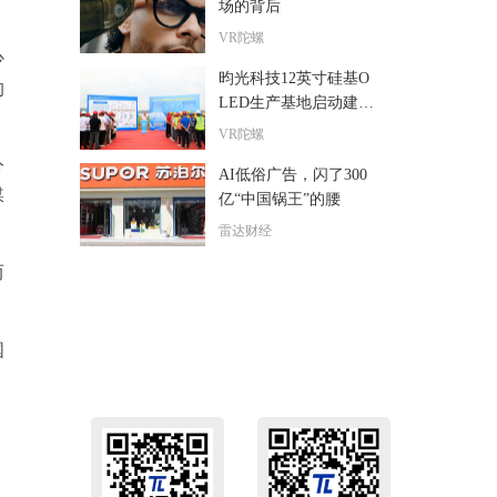
场的背后
VR陀螺
少
昀光科技12英寸硅基O
的
LED生产基地启动建
设，预计2027年投产
VR陀螺
分
AI低俗广告，闪了300
媒
亿“中国锅王”的腰
雷达财经
而
国