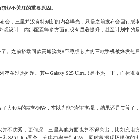
新旗舰不关注的重要原因。
发布会，三星并没有特别新的内容曝光，只是之前发布会国行版
在外观设计、内部配置等多方面都没有显著提升，甚至计划中的
来了。之前搭载同款高通骁龙8至尊版芯片的三款手机被爆发热
5系列存在过热问题。其中Galaxy S25 Ultra只是小热一下，而标准
了大40%的散热铜管，本以为能“镇住”热量，结果还是失算了
方面其实并不优秀，更何况，三星其他方面也算不得突出，比如充电
+和S25 Ultra看齐，充电功率来到45W。同时根据现场媒体的