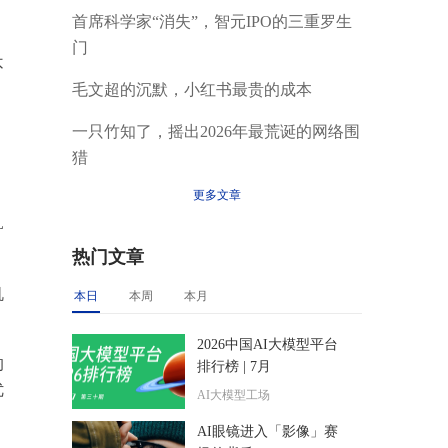
首席科学家“消失”，智元IPO的三重罗生
门
不
毛文超的沉默，小红书最贵的成本
一只竹知了，摇出2026年最荒诞的网络围
猎
更多文章
L
热门文章
机
本日
本周
本月
2026中国AI大模型平台
的
排行榜 | 7月
优
AI大模型工场
AI眼镜进入「影像」赛