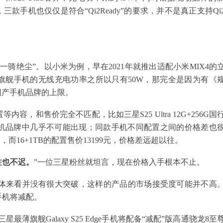
款手机也仅仅是符合“Qi2Ready”的要求，并不是真正支持Qi
骑绝尘”。以小米为例，早在2021年就推出适配小米MIX4的
旗舰手机的无线充电功率之所以只有50W，那完全是因为有《
国产手机品牌的上限。
，和售价完全不匹配，比如三星S25 Ultra 12G+256G国
手机品牌中几乎不可能出现；同款手机不同配置之间的价格差也
699元，而16+1TB的配置售价13199元，价格差远超以往。
注也不迟。
”一位三星粉丝就坦言，现在价格入手根本不止。
整体来看并没有很大突破，这样的产品的市场接受度可能并不高
e手机将减配。
称三星最薄旗舰Galaxy S25 Edge手机将配备“减配”版高通骁龙8至