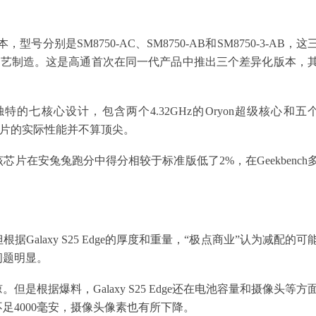
号分别是SM8750-AC、SM8750-AB和SM8750-3-AB，这
）工艺制造。这是高通首次在同一代产品中推出三个差异化版本，
独特的七核心设计，包含两个4.32GHz的Oryon超级核心和五
块芯片的实际性能并不算顶尖。
片在安兔兔跑分中得分相较于标准版低了2%，在Geekbench
但根据Galaxy S25 Edge的厚度和重量，“极点商业”认为减配的可
问题明显。
根据爆料，Galaxy S25 Edge还在电池容量和摄像头等方
容量不足4000毫安，摄像头像素也有所下降。