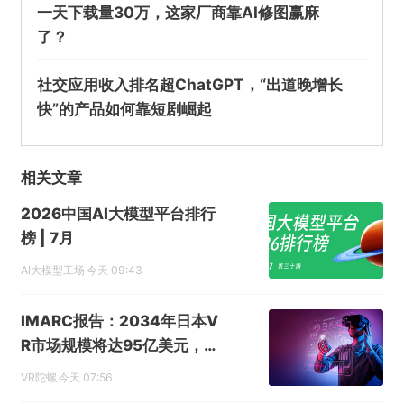
一天下载量30万，这家厂商靠AI修图赢麻
了？
社交应用收入排名超ChatGPT，“出道晚增长
快”的产品如何靠短剧崛起
相关文章
2026中国AI大模型平台排行
榜 | 7月
AI大模型工场
今天 09:43
IMARC报告：2034年日本V
R市场规模将达95亿美元，年
复合增长率15.1%
VR陀螺
今天 07:56