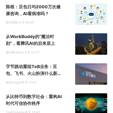
陈根：豆包日均2000万次健
康咨询，AI看病准吗？
陈述智能
今天 04:46
从WorkBuddy的“魔法时
刻”，看腾讯AI的后来居上
砺石商业评论
今天 02:47
字节跳动重组ToB业务：豆
包、飞书、火山扮演什么新角
色？
连线Insight
昨天 17:02
从比特币到数字社会：重构AI
时代可信协作秩序
ThePrimedia
昨天 10:43