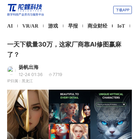
下载APP
AI
VR/AR
游戏
早报
商业财经
IoT
一天下载量30万，这家厂商靠AI修图赢麻
了？
扬帆出海
12-24 01:36
7719
IP归属：黑龙江