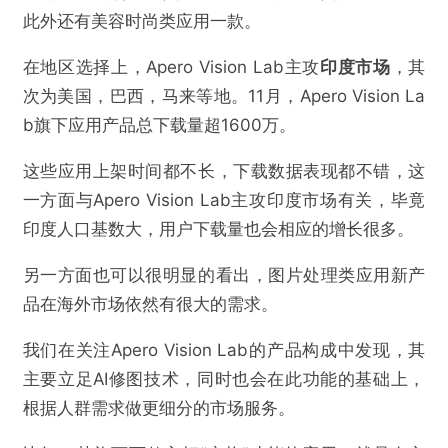
此外还有美容时尚类应用一款。
在地区选择上，Apero Vision Lab主攻
印度市场
，其
次为美国，巴西，马来等地。11月，Apero Vision La
@扬帆出海
b旗下应用产品总下载量超1600万。
这些应用上架时间都不长，下载数据表现都不错，这
一天下载量30万，这家厂商靠AI修图赢麻了？
一方面与Apero Vision Lab主攻印度市场有关，毕竟
印度人口基数大，用户下载量也会相应的增长很多。
欺诈
色情
诱导行为
另一方面也可以很明显的看出，图片处理类应用新产
不实信息
违法犯罪
其他
品在海外市场依然有很大的需求。
我们在关注Apero Vision Lab的产品构成中发现，其
主要立足AI修图技术，同时也会在此功能的基础上，
提交
根据人群需求做更细分的市场服务。