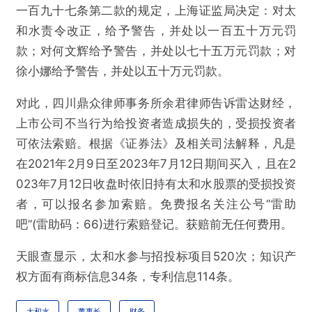
太和水选举“90后”何鑫为董事长，公司已被罚股
一百九十七条第二款的规定，上海证监局决定：对太
民可索赔
和水责令改正，给予警告，并处以一百五十万元罚
款；对何文辉给予警告，并处以七十五万元罚款；对
徐小娜给予警告，并处以五十万元罚款。
欺诈
色情
诱导行为
对此，四川鼎众律师事务所余君律师告诉雷达财经，
不实信息
违法犯罪
其他
上市公司不当行为给投资者造成损失的，受损投资者
可依法索赔。根据《证券法》及相关司法解释，凡是
在2021年2月9日至2023年7月12日期间买入，且在2
提交
023年7月12日收盘时依旧持有太和水股票的受损投资
者，可以报名参加索赔。免费报名关注公号“雷助
吧”(雷助码：66)进行索赔登记。获赔前无任何费用。
天眼查显示，太和水参与招投标项目520次；知识产
权方面有商标信息34条，专利信息114条。
太和水
董事长
财务