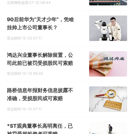
互联网怪盗团
07-22 08:44
90后前华为“天才少年”，凭啥
挂帅上市公司董事长？
雷达财经
12-02 07:17
鸿达兴业董事长解除留置，公
司此前已被罚受损股民可索赔
雷达财经
10-13 08:42
路桥信息年报财务信息披露不
准确，受损股民或可索赔
雷达财经
10-10 07:11
*ST观典董事长高明离任，已