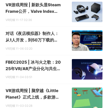
VR游戏周报 | 新款头显Steam
Frame公开，Valve Index宣
布停产
VR陀螺
11-17 02:36
对话《夜店模拟器》制作人：
从1人开发，到50万下载的实
战心得
VR陀螺
11-06 02:20
FBEC2025 | 冰与火之歌：20
25年VR/AR产业分化与共生
之路
VR陀螺
11-04 03:51
VR游戏周报 | 脑穿越《Little
Planet》正式上线，多款游戏
推出万圣节更新
VR陀螺
11-03 02:28