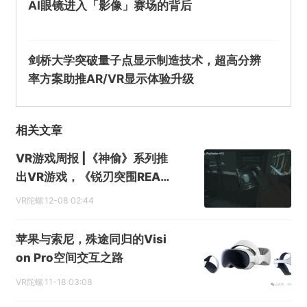
AI眼镜进入「影像」赛场的背后
剑桥大学突破量子点显示制造技术，超高分辨
率方案助推AR/VR显示体验升级
相关文章
VR游戏周报 |《神偷》系列推
出VR游戏，《锐刃突围REAV
E》开启公测
VR陀螺
12-08 02:44
苹果与索尼，殊途同归的Visi
on Pro空间交互之路
VR陀螺
11-18 03:08