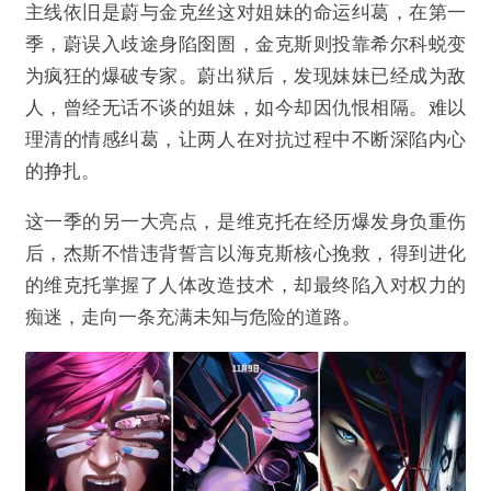
主线依旧是蔚与金克丝这对姐妹的命运纠葛，在第一
季，蔚误入歧途身陷囹圄，金克斯则投靠希尔科蜕变
为疯狂的爆破专家。蔚出狱后，发现妹妹已经成为敌
人，曾经无话不谈的姐妹，如今却因仇恨相隔。难以
理清的情感纠葛，让两人在对抗过程中不断深陷内心
的挣扎。
这一季的另一大亮点，是维克托在经历爆发身负重伤
后，杰斯不惜违背誓言以海克斯核心挽救，得到进化
的维克托掌握了人体改造技术，却最终陷入对权力的
痴迷，走向一条充满未知与危险的道路。