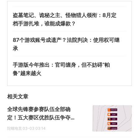
盗墓笔记、诡秘之主、怪物猎人领衔：8月定
档手游扎堆，谁能成爆款？
87个游戏账号成遗产？法院判决：使用权可继
承
手游版今年推出：官司缠身，但不妨碍“帕
鲁”越来越火
相关文章
全球先锋赛参赛队伍全部确
定！五大赛区优胜队伍争夺首
届冠军荣耀
陀螺电竞
03-03 03:14