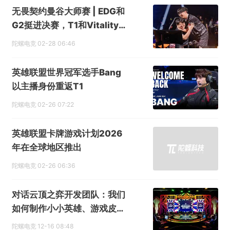
无畏契约曼谷大师赛 | EDG和
G2挺进决赛，T1和Vitality将
背水一战
陀螺电竞
02-28 06:46
英雄联盟世界冠军选手Bang
以主播身份重返T1
陀螺电竞
02-26 07:22
英雄联盟卡牌游戏计划2026
年在全球地区推出
陀螺电竞
02-26 06:36
对话云顶之弈开发团队：我们
如何制作小小英雄、游戏皮肤
和游戏特效
陀螺电竞
12-16 08:48