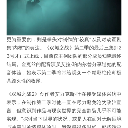
更为重要的，则是拳头对制作的“较真”以及对动画剧
@游戏陀螺
集“内核”的表达。《双城之战》第二季的最后三集到2
3号才正式上线，目前仅主创团队的部分成员知晓最终
9.6分神作！双城之战第二季给游戏IP影视化上
结局。金克丝的配音演员艾拉·珀内尔曾分享过她的配
了一课
音体验，她表示第二季将带给观众一个精彩绝伦却极
具毁灭性的收尾。
欺诈
色情
诱导行为
《双城之战2》创作者艾力克斯·叶在接受媒体采访中
不实信息
违法犯罪
其他
表示，在制作第二季时他一直在尽力避免沦为政治宣
言，但意识到作品与现实世界的完全割裂几乎不可能
实现。“探讨当下世界的状况，或是人在面对无解困境
与冲突时的情感体验时，我深感很多时候，那些话语