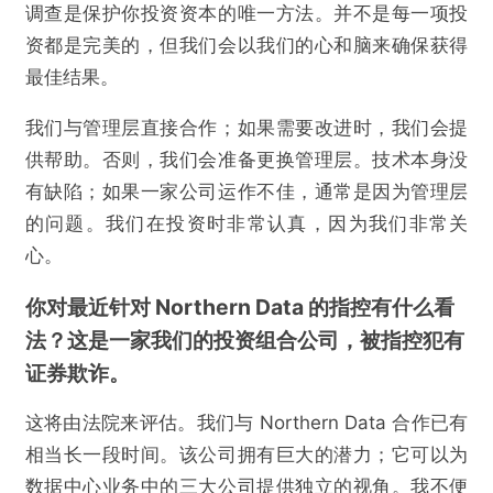
调查是保护你投资资本的唯一方法。并不是每一项投
@深潮TechFlow
资都是完美的，但我们会以我们的心和脑来确保获得
最佳结果。
专访Tether CEO：Tether将进军AI市场，审计
我们与管理层直接合作；如果需要改进时，我们会提
仍是高优先级事项
供帮助。否则，我们会准备更换管理层。技术本身没
有缺陷；如果一家公司运作不佳，通常是因为管理层
欺诈
色情
诱导行为
的问题。我们在投资时非常认真，因为我们非常关
不实信息
违法犯罪
其他
心。
你对最近针对 Northern Data 的指控有什么看
法？这是一家我们的投资组合公司，被指控犯有
证券欺诈。
提交
这将由法院来评估。我们与 Northern Data 合作已有
相当长一段时间。该公司拥有巨大的潜力；它可以为
数据中心业务中的三大公司提供独立的视角。我不便