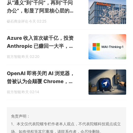
从“通义”到“千问”，再到“千问
办公”，彰显了阿里核心层的精
准决策力
砺石商业评论
今天 02:25
Azure 收入首次破千亿，投资
Anthropic 已赚回一大半，市
值单日增长 4500 亿，微软财
前方智能
昨天 02:20
报证明押注 AI 的钱没白花
OpenAI 即将关闭 AI 浏览器，
曾被认为会颠覆 Chrome，但
可能从一开始就做错了
前方智能
昨天 02:14
免责声明：
1、本文仅代表陀螺专栏作者本人观点，不代表陀螺科技观点或立
场。如有侵权等其它事项，请联系作者，会尽快删除。