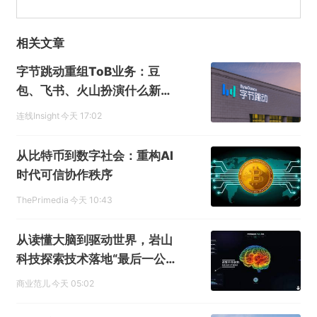
相关文章
字节跳动重组ToB业务：豆
包、飞书、火山扮演什么新角
色？
连线Insight
今天 17:02
从比特币到数字社会：重构AI
时代可信协作秩序
ThePrimedia
今天 10:43
从读懂大脑到驱动世界，岩山
科技探索技术落地“最后一公
里”
商业范儿
今天 05:02