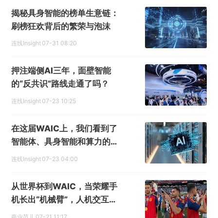
揭秘具身智能的榜单生意链：
刷榜狂欢背后的繁荣与泡沫
连线Insight
07-31 08:20
押注端侧AI三年，面壁智能
的“反共识”路线走通了吗？
连线Insight
07-23 10:25
在这届WAIC上，我们看到了
智能体、具身智能和算力的三
大拐点
连线Insight
07-23 04:00
从世界杯到WAIC，当荣耀手
机长出“机械臂”，人机交互将
走向何处？
商业范儿
07-21 11:17