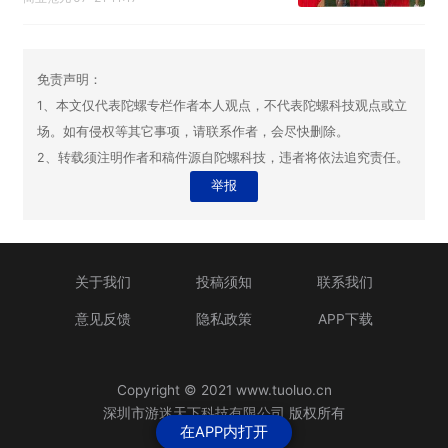
免责声明：
1、本文仅代表陀螺专栏作者本人观点，不代表陀螺科技观点或立
场。如有侵权等其它事项，请联系作者，会尽快删除。
2、转载须注明作者和稿件源自陀螺科技，违者将依法追究责任。
举报
关于我们
投稿须知
联系我们
意见反馈
隐私政策
APP下载
Copyright © 2021 www.tuoluo.cn
深圳市游迷天下科技有限公司 版权所有
在APP内打开
粤ICP备13090461号