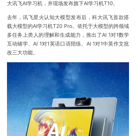
大讯飞AI学习机，并现场发布旗下AI学习机T10。
去年，讯飞星火认知大模型发布后，科大讯飞首款搭
载大模型的AI学习机T20 Pro。依托于大模型的跨领域
@连线Insight
多任务上类人的理解和生成能力，推出了AI 1对1数学
互动辅学、AI 1对1英语口语陪练、AI 1对1中英作文批
教育界的“百模大战”，玩家们究竟在拼什么？
改三大功能。
欺诈
色情
诱导行为
不实信息
违法犯罪
其他
提交