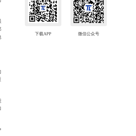
强
都
下载APP
微信公众号
他
的
重
能
和
户