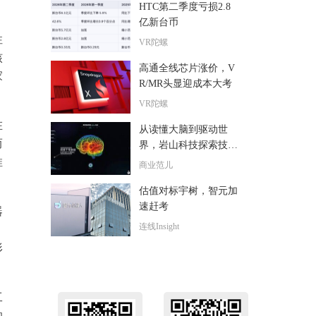
HTC第二季度亏损2.8
亿新台币
性
VR陀螺
核
高通全线芯片涨价，V
家
R/MR头显迎成本大考
VR陀螺
在
从读懂大脑到驱动世
而
界，岩山科技探索技术
落地“最后一公里”
推
商业范儿
估值对标宇树，智元加
速赶考
器
连线Insight
。
形
工
的