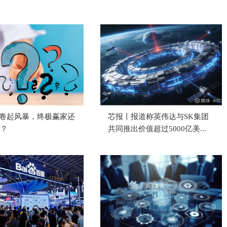
K3 卷起风暴，终极赢家还
芯报丨报道称英伟达与SK集团
？
共同推出价值超过5000亿美...