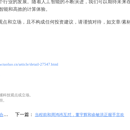
个行业的发展。随着人工智能的不断演进，我们可以期待未来
加智能和高效的计算体验。
观点和立场，且不构成任何投资建议，请谨慎对待，如文章/素
w.tuoluo.cn/article/detail-27547.html
l
螺科技观点或立场。
担。
下一篇：
是合理
当程前和周鸿祎互怼，董宇辉和俞敏洪正握手言欢