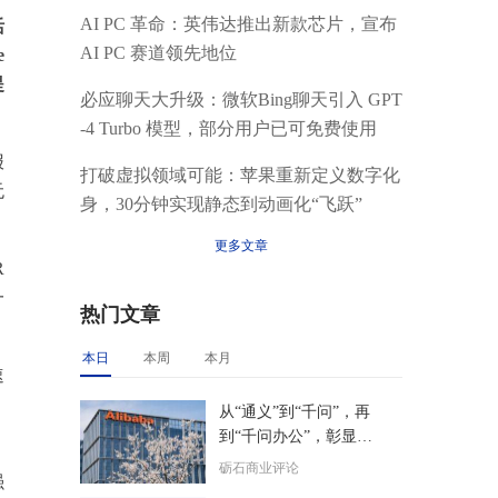
AI PC 革命：英伟达推出新款芯片，宣布
活
AI PC 赛道领先地位
e
提
必应聊天大升级：微软Bing聊天引入 GPT
-4 Turbo 模型，部分用户已可免费使用
报
打破虚拟领域可能：苹果重新定义数字化
无
身，30分钟实现静态到动画化“飞跃”
更多文章
R
一
热门文章
本日
本周
本月
速
从“通义”到“千问”，再
到“千问办公”，彰显了
。
阿里核心层的精准决策
砺石商业评论
强
力