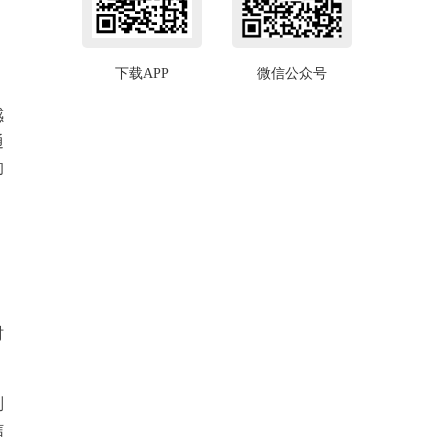
下载APP
微信公众号
感
通
的
，
时
别
信