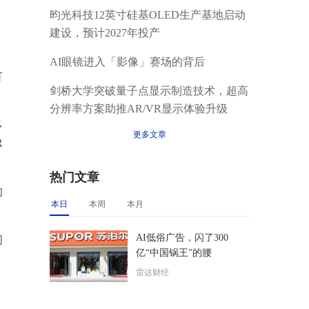
昀光科技12英寸硅基OLED生产基地启动
建设，预计2027年投产
AI眼镜进入「影像」赛场的背后
可
剑桥大学突破量子点显示制造技术，超高
分辨率方案助推AR/VR显示体验升级
多
更多文章
R
热门文章
的
本日
本周
本月
AI低俗广告，闪了300
间
亿“中国锅王”的腰
雷达财经