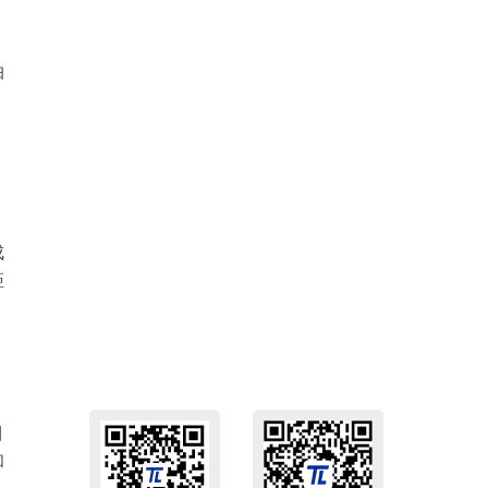
拍
，
成
距
目
和