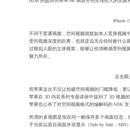
HDR 的超高分辨率 8K 画质分别呈现给人的左
iPhon
不同于普通视频，空间视频就犹如本人置身视频
受到视频深度的距离，也就是说无论你转换什么
过模拟人眼的立体视觉，能够让你清晰感受到视
魅力所在。
左右眼
而苹果这次不仅让拍摄空间视频的门槛降低，更让空间
苹果在 3D 内容系列专题讲座中提到了 3D 视
苹果也公布了对空间视频格式的编解码的 SDK 支
所谓的多视图是指在同一帧保存多个画面信息，
于当前以双目画面并排显示（Side by Side，SB