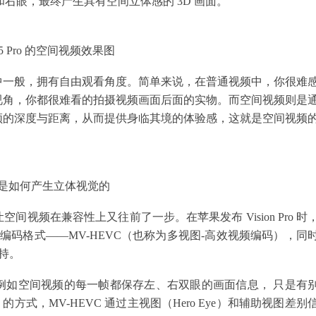
眼和右眼，最终产生具有空间立体感的 3D 画面。
e 15 Pro 的空间视频效果图
中一般，拥有自由观看角度。简单来说，在普通视频中，你很难
视角，你都很难看的拍摄视频画面后面的实物。而空间视频则是
频的深度与距离，从而提供身临其境的体验感，这就是空间视频
是如何产生立体视觉的
视频在兼容性上又往前了一步。在苹果发布 Vision Pro 时
频的编码格式——MV-HEVC（也称为多视图-高效视频编码），同
持。
例如空间视频的每一帧都保存左、右双眼的画面信息， 只是有
S）的方式，MV-HEVC 通过主视图（Hero Eye）和辅助视图差别