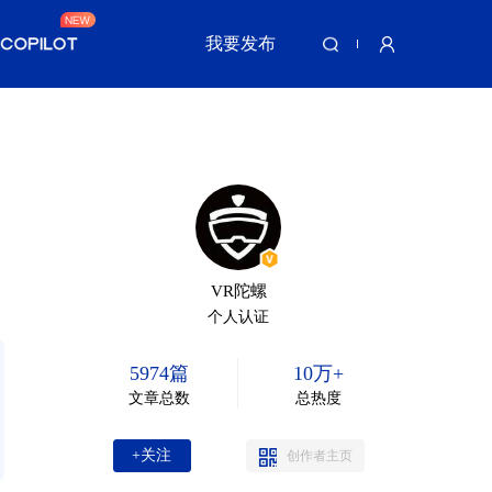
我要发布
VR陀螺
个人认证
5974篇
10万+
文章总数
总热度
+关注
创作者主页