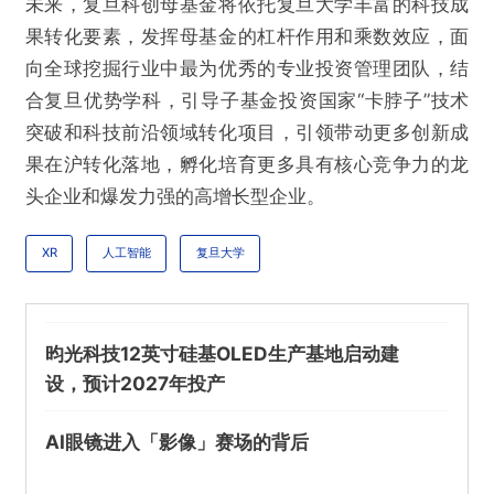
未来，复旦科创母基金将依托复旦大学丰富的科技成
果转化要素，发挥母基金的杠杆作用和乘数效应，面
向全球挖掘行业中最为优秀的专业投资管理团队，结
合复旦优势学科，引导子基金投资国家“卡脖子”技术
突破和科技前沿领域转化项目，引领带动更多创新成
果在沪转化落地，孵化培育更多具有核心竞争力的龙
头企业和爆发力强的高增长型企业。
XR
人工智能
复旦大学
@VR陀螺
昀光科技12英寸硅基OLED生产基地启动建
设，预计2027年投产
首期十亿元复旦科创母基金启动，发掘人工智
能、XR技术等硬科技项目合伙人
AI眼镜进入「影像」赛场的背后
欺诈
色情
诱导行为