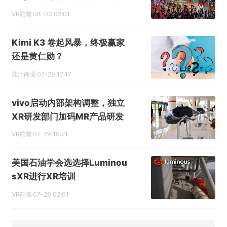
VR陀螺
08-03 02:01
Kimi K3 卷起风暴，终极赢家
还是黄仁勋？
蓝洞商业
07-29 12:17
vivo启动内部架构调整，独立
XR研发部门加码MR产品研发
VR陀螺
07-29 10:21
美国石油学会选选择Luminou
sXR进行XR培训
VR陀螺
07-29 02:01