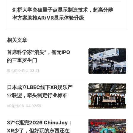
剑桥大学突破量子点显示制造技术，超高分辨
不实信息
违法犯罪
其他
率方案助推AR/VR显示体验升级
相关文章
提交
首席科学家“消失”，智元IPO
的三重罗生门
极点商业
昨天 03:21
日本成立LBEC线下XR娱乐产
业联盟，牵头制定行业标准
VR陀螺
08-04 02:59
37℃逛完2026 ChinaJoy：
XR少了，但好玩的东西还在