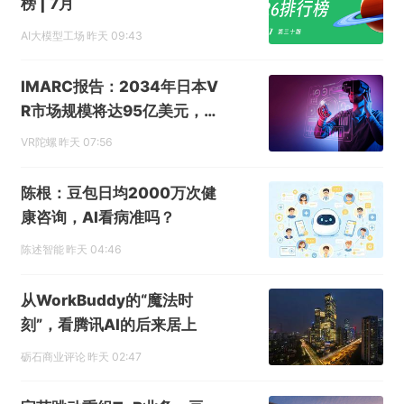
榜 | 7月
AI大模型工场
昨天 09:43
IMARC报告：2034年日本V
R市场规模将达95亿美元，年
复合增长率15.1%
VR陀螺
昨天 07:56
陈根：豆包日均2000万次健
康咨询，AI看病准吗？
陈述智能
昨天 04:46
从WorkBuddy的“魔法时
刻”，看腾讯AI的后来居上
砺石商业评论
昨天 02:47