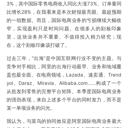
3%，其中国际零售电商收入同比大涨73%、订单量同
比增长28%，在我看来是本次财报最亮眼、最超预期
的一组数据。而且，国际电商业务的亏损继续大幅收
窄，实现盈利只是时间问题。在很多人的刻板印象
里，这块业务并不重要、不值得投入精力研究；现
@互联网怪盗团
在，这个刻板印象该打破了。
过去三年，“出海”是中国互联网行业不变的主题。与
阿里新战略之我见：四个重点值得注意
竞争对手相比，阿里的出海行动最早、业务和地域覆
盖也最全面。在电商领域，Lazada、速卖通、Trend
欺诈
色情
诱导行为
yol、Daraz、Miravia、Alibaba.com……构成了一个
不实信息
违法犯罪
其他
从批发到零售的完整平台矩阵。本季度国际电商业务
的强劲表现，来自上述多个平台的同时发力，而不是
某一单项业务的闪光。
我认为，与菜鸟的协同效应是阿里国际电商业务最大
提交