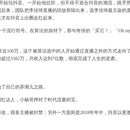
下开始玩抖音。一开始他抗拒，但不得不迎合抖音的潮流，跳手
到后来，团队把李佳琦直播的回放剪辑出来，选李佳琦最亢奋的
这才在抖音上出圈走红起来。
一个流行符号。在算法的加持下，那句夸张的「买它！」「Oh m
近100万，这个被算法选中的人开始通过直播之外的方式走向
超过3382万，月收入达到7位数，彻底完成了人生的逆袭。
始了自己的弄潮儿之路。
网红达人，小杨哥押对了时代流量的宝。
改，很多主播被封禁；另外一方面则是2018年年中，抖音以更
。