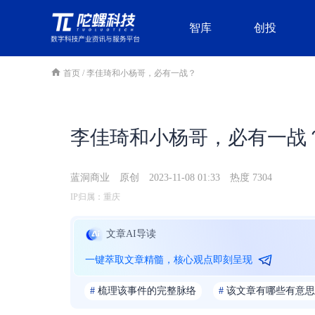
智库
创投
首页
/
李佳琦和小杨哥，必有一战？
李佳琦和小杨哥，必有一战
蓝洞商业
原创
2023-11-08 01:33
热度 7304
IP归属：重庆
文章AI导读
一键萃取文章精髓，核心观点即刻呈现
#
梳理该事件的完整脉络
#
该文章有哪些有意思