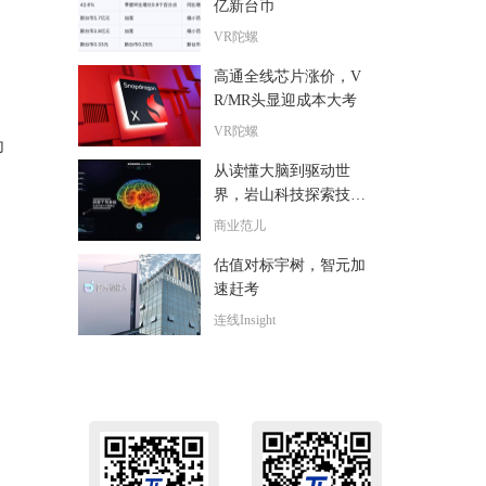
亿新台币
VR陀螺
高通全线芯片涨价，V
。
R/MR头显迎成本大考
VR陀螺
为
从读懂大脑到驱动世
界，岩山科技探索技术
落地“最后一公里”
商业范儿
估值对标宇树，智元加
速赶考
连线Insight