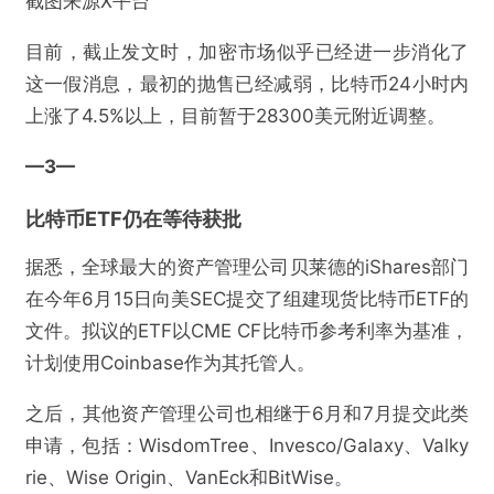
截图来源X平台
目前，截止发文时，加密市场似乎已经进一步消化了
这一假消息，最初的抛售已经减弱，比特币24小时内
上涨了4.5%以上，目前暂于28300美元附近调整。
—3
—
比特币ETF仍在等待获批
据悉，全球最大的资产管理公司贝莱德的iShares部门
在今年6月15日向美SEC提交了组建现货比特币ETF的
文件。拟议的ETF以CME CF比特币参考利率为基准，
@链得得
计划使用Coinbase作为其托管人。
“乌龙事件”引发加密市场 1 亿美元爆仓，比特币
之后，其他资产管理公司也相继于6月和7月提交此类
现货 ETF 成牛市关键
申请，包括：WisdomTree、Invesco/Galaxy、Valky
rie、Wise Origin、VanEck和BitWise。
欺诈
色情
诱导行为