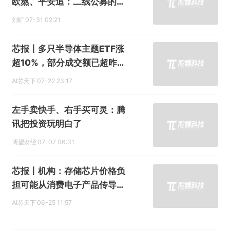
欧熬、平安追：二线公募的排
位保卫战
刘旷
07-31 02:21
芯报丨多只半导体主题ETF涨
超10%，部分成交额已超昨日
全天
AI芯天下
07-22 23:17
左手卖快手、右手买可灵：腾
讯把投资玩明白了
博望财经
07-07 06:31
芯报丨机构：存储芯片价格负
担可能从消费电子产品传导至
AI
AI芯天下
06-25 11:57