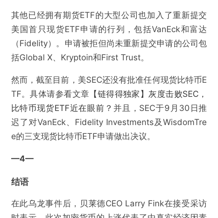
其他已经拥有期货ETF的大型公司也加入了重新提交
不实信息
违法犯罪
其他
美国首只现货ETF申请的行列，包括VanEck和富达
（Fidelity）。申请被拒但尚未重新提交申请的公司包
括Global X、Kryptoin和First Trust。
提交
然而，截至目前，美SEC还没有批准任何现货比特币E
TF。具体请参看文章
【链得得独家】灰度击败SEC，
比特币现货ETF近在眼前？
并且，SEC于9月30日推
迟了对VanEck、Fidelity Investments及WisdomTre
e的三支现货比特币ETF申请做出决议。
—4
—
结语
在此乌龙事件后，贝莱德CEO Larry Fink在接受采访
时表示，此次加密货币的上涨代表了由真实经济因素