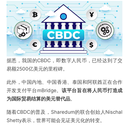
据悉，我国的CBDC，即数字人民币，已经达到了交
@区块链骑士
易额2500亿美元的里程碑。
与 AI 对话就能付款？印度央行探索创新的即时
此外，中国内地、中国香港、泰国和阿联酋正在合作
支付技术
开发支付平台mBridge。
该平台旨在将人民币打造成
为国际贸易结算的美元替代品
。
欺诈
色情
诱导行为
随着CBDC的普及，Sharedum的联合创始人Nischal
不实信息
违法犯罪
其他
Shetty表示，世界可能会见证美元化的转变。