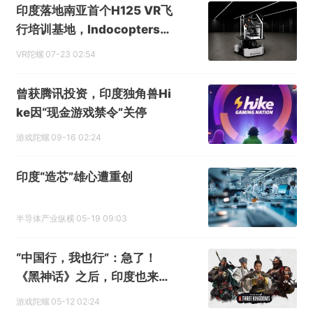
印度落地南亚首个H125 VR飞
行培训基地，Indocopters引
入Loft Dynamics全动模拟器
VR陀螺
07-23 02:54
曾获腾讯投资，印度独角兽Hi
ke因“现金游戏禁令”关停
游戏陀螺
09-16 02:24
印度“造芯”雄心遭重创
半导体产业纵横
05-19 09:03
“中国行，我也行”：急了！
《黑神话》之后，印度也来做
3A游戏了
游戏陀螺
05-12 02:24