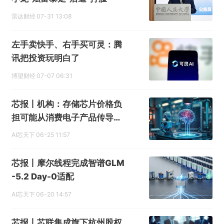
雷达财经
07-31 13:08
左手卖快手、右手买可灵：腾
讯把投资玩明白了
博望财经
07-07 06:31
芯报丨机构：存储芯片价格负
担可能从消费电子产品传导至
AI
AI芯天下
06-25 11:57
芯报丨摩尔线程完成智谱GLM
-5.2 Day-0适配
AI芯天下
06-20 14:57
芯报丨芯联集成旗下杭州股权