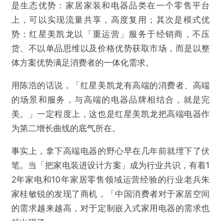
是生态优势：家居家装和电器品类在一个零售平台
上，可以实现流量共享，高度复用；其次是模式优
高端电器「狂飙」：浪大鱼贵
势：红星美凯龙以「重运营」服务于经销商，不压
货、不以单品思维以及价格优势获取市场，而是以整
欺诈
色情
诱导行为
体方案优势满足消费者的一体化需求。
不实信息
违法犯罪
其他
用陈浩的话说，「红星美凯龙有高端的消费者、高端
的场景和服务，与高端的电器品牌相结合，就是完
美。」一定程度上，这也是红星美凯龙把高端电器作
为第二增长曲线的底气所在。
提交
事实上，拿下高端电器的野心早在几年前就埋下了伏
笔。当「把家电装进设计方案」成为行业共识，有着1
2年家电和10年家居零售领域运营经验的行业老兵朱
家桂敏锐的发现了商机，「中国消费者对于家居空间
的需求越来越高，对于定制嵌入式家用电器的需求也