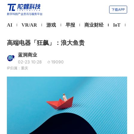
下载APP
AI
VR/AR
游戏
早报
商业财经
IoT
高端电器「狂飙」：浪大鱼贵
蓝洞商业
02-23 10:28
19090
IP归属：重庆