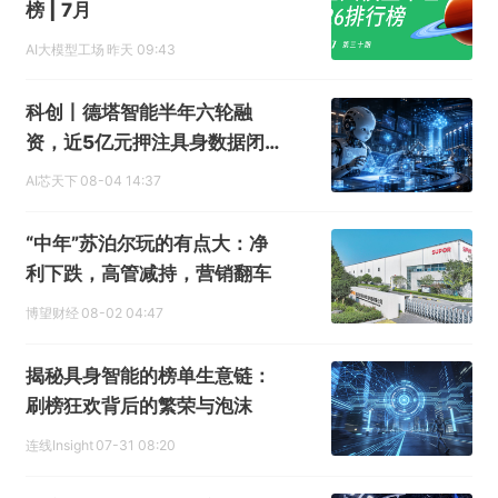
榜 | 7月
AI大模型工场
昨天 09:43
科创丨德塔智能半年六轮融
资，近5亿元押注具身数据闭
环
AI芯天下
08-04 14:37
“中年”苏泊尔玩的有点大：净
利下跌，高管减持，营销翻车
博望财经
08-02 04:47
揭秘具身智能的榜单生意链：
刷榜狂欢背后的繁荣与泡沫
连线Insight
07-31 08:20