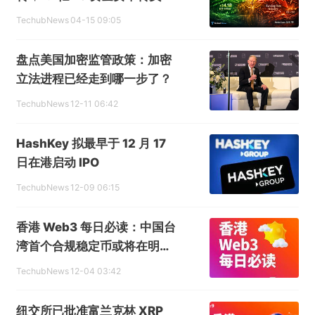
TechubNews
04-15 09:05
盘点美国加密监管政策：加密
立法进程已经走到哪一步了？
TechubNews
12-11 06:42
HashKey 拟最早于 12 月 17
日在港启动 IPO
TechubNews
12-09 06:15
香港 Web3 每日必读：中国台
湾首个合规稳定币或将在明年
推出，以太坊期货交易量首次
TechubNews
12-04 03:42
在芝商所反超比特币
纽交所已批准富兰克林 XRP