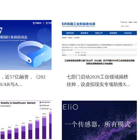
品，近57亿融资，《202
七部门启动2026工信领域揭榜
/AR与A...
挂帅，设虚拟现实专项助推X...