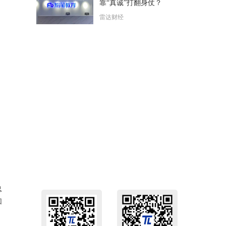
靠“真诚”打翻身仗？
雷达财经
总
和