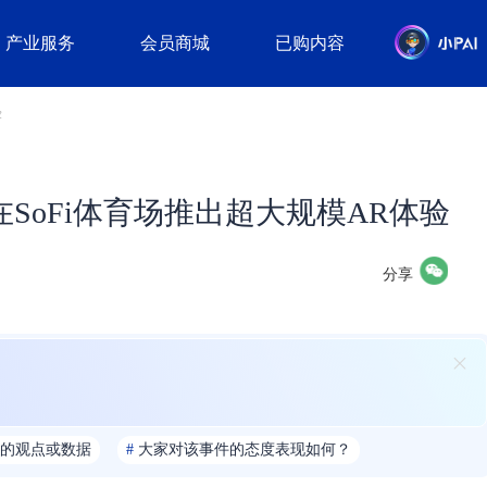
产业服务
会员商城
已购内容
验
SoFi体育场推出超大规模AR体验
分享
的观点或数据
#
大家对该事件的态度表现如何？