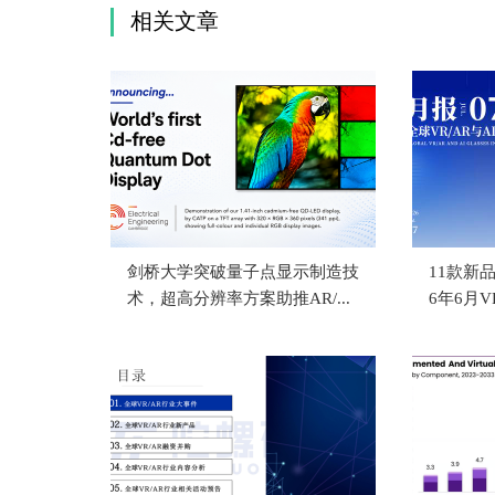
相关文章
剑桥大学突破量子点显示制造技
11款新
术，超高分辨率方案助推AR/...
6年6月VR