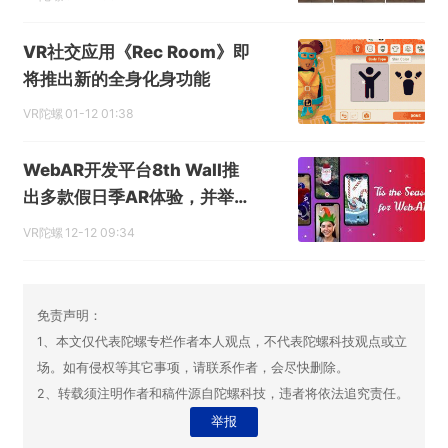
VR社交应用《Rec Room》即
将推出新的全身化身功能
VR陀螺
01-12 01:38
WebAR开发平台8th Wall推
出多款假日季AR体验，并举办
开发者挑战赛
VR陀螺
12-12 09:34
免责声明：
1、本文仅代表陀螺专栏作者本人观点，不代表陀螺科技观点或立
场。如有侵权等其它事项，请联系作者，会尽快删除。
2、转载须注明作者和稿件源自陀螺科技，违者将依法追究责任。
举报