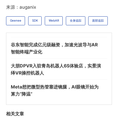
来源：
auganix
Geenee的全身和面部追踪WebAR SDK现在可
免费用于非商业项目
Geenee
SDK
WebAR
全身追踪
面部追踪
欺诈
色情
诱导行为
谷东智能完成亿元级融资，加速光波导与AR
不实信息
违法犯罪
其他
智能终端产业化
大朋DPVR入驻青岛机器人6S体验店，实景演
绎VR操控机器人
提交
Meta想把微型热管塞进镜腿，AI眼镜开始为
算力“降温”
相关文章