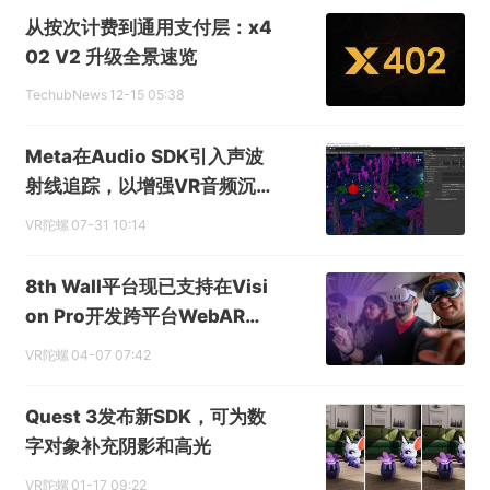
从按次计费到通用支付层：x4
02 V2 升级全景速览
TechubNews
12-15 05:38
Meta在Audio SDK引入声波
射线追踪，以增强VR音频沉浸
感
VR陀螺
07-31 10:14
8th Wall平台现已支持在Visi
on Pro开发跨平台WebAR内
容
VR陀螺
04-07 07:42
Quest 3发布新SDK，可为数
字对象补充阴影和高光
VR陀螺
01-17 09:22