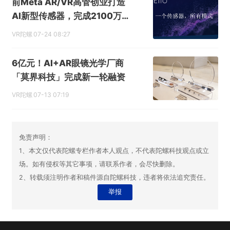
前Meta AR/VR高管创业打造
AI新型传感器，完成2100万
美元融资
VR陀螺
07-24 08:27
6亿元！AI+AR眼镜光学厂商
「莫界科技」完成新一轮融资
VR陀螺
07-13 07:19
免责声明：
1、本文仅代表陀螺专栏作者本人观点，不代表陀螺科技观点或立
场。如有侵权等其它事项，请联系作者，会尽快删除。
2、转载须注明作者和稿件源自陀螺科技，违者将依法追究责任。
举报