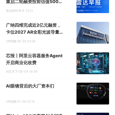
重启二轮融资投前估值5000
亿
雷达财经
昨天 12:21
广纳四维完成近2亿元融资，
卡位2027 AR全彩光波导量产
窗口
VR陀螺
08-05 03:26
芯报丨阿里云容器服务Agent
开启商业化收费
AI芯天下
08-04 14:39
AI眼镜背后的大厂资本们
VR陀螺
07-29 02:15