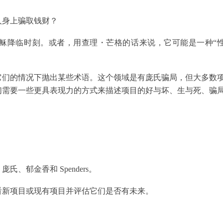
人身上骗取钱财？
的耶稣降临时刻。或者，用查理・芒格的话来说，它可能是一种“
它们的情况下抛出某些术语。这个领域是有庞氏骗局，但大多数
们需要一些更具表现力的方式来描述项目的好与坏、生与死、骗
郁金香和 Spenders。
看新项目或现有项目并评估它们是否有未来。