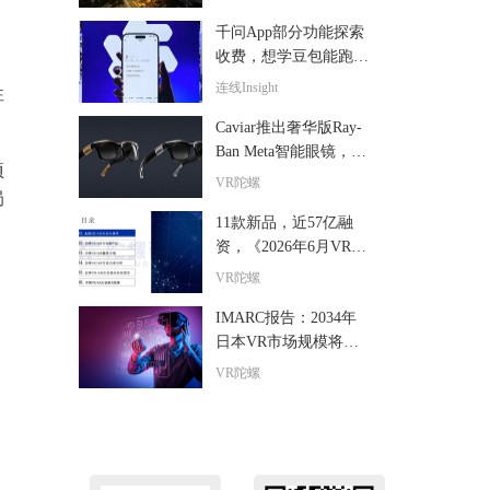
千问App部分功能探索
收费，想学豆包能跑通
吗？
连线Insight
性
Caviar推出奢华版Ray-
Ban Meta智能眼镜，全
项
球限量24副售价超6000
VR陀螺
局
美元
11款新品，近57亿融
资，《2026年6月VR/A
R与AI眼镜行业月报》
VR陀螺
发布
IMARC报告：2034年
日本VR市场规模将达9
5亿美元，年复合增长
VR陀螺
率15.1%