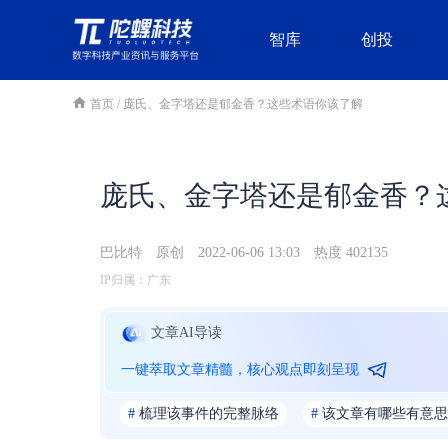
智库
创投
首页
/
庞氏、金字塔还是郁金香？这些术语你该了解
庞氏、金字塔还是郁金香？
巴比特
原创
2022-06-06 13:03
热度 402135
IP归属：广东
文章AI导读
一键萃取文章精髓，核心观点即刻呈现
#
梳理该事件的完整脉络
#
该文章有哪些有意思