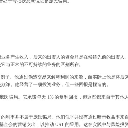
的投资者处于亏损状态就说它是庞氏骗局。
础业务产生收入，后来的出资人的资金只是在偿还先前的出资人
是它与正常的不可持续的业务的区别所在。
且最有力的例子。他通过伪造交易来解释利润的来源，而实际上他是将后
是欺诈。他经营了一项投资业务，但一些回报是捏造的。
著名的庞氏骗局。它承诺每天 1% 的复利回报，但这些都来自于其他
的 20% 的利率并不属于庞氏骗局。他们似乎并没有通过暗示收益率来
 基金会的营销支出，以推动 UST 的采用。这在实践中与风险投