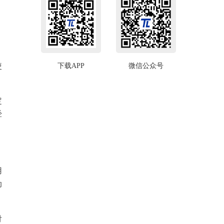
使
下载APP
微信公众号
定
经
用
动
付