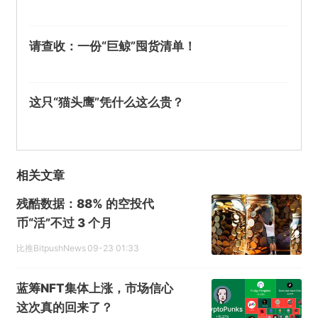
请查收：一份“巨鲸”囤货清单！
这只“猫头鹰”凭什么这么贵？
相关文章
残酷数据：88% 的空投代
币“活”不过 3 个月
比推BitpushNews
09-23 01:33
蓝筹NFT集体上涨，市场信心
这次真的回来了？