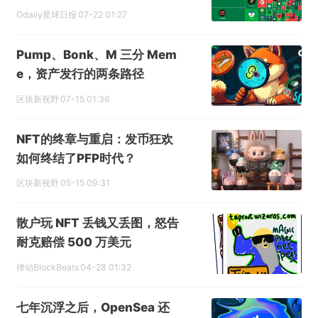
Odaily星球日报
07-22 01:27
Pump、Bonk、M 三分 Mem
e，资产发行的两条路径
区块新视野
07-15 01:36
NFT的终章与重启：发币狂欢
如何终结了PFP时代？
区块新视野
05-15 09:31
散户玩 NFT 丢钱又丢图，怒告
耐克赔偿 500 万美元
律动BlockBeats
04-28 01:32
七年沉浮之后，OpenSea 还