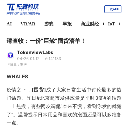
下载APP
AI
VR/AR
游戏
早报
商业财经
IoT
请查收：一份“巨鲸”囤货清单！
TokenviewLabs
04-26 01:12
141183
IP归属：重庆
WHALES
疫情之下，
[囤货]
成了大家日常生活中讨论最多的热
门话题。昨日#北京超市发供应量是平时3倍#的话题
一上热搜，有些网友调侃“本来不慌，看到你发的就慌
了”。温馨提示日常用品和喜欢的泡面还是可以多准备
一点。