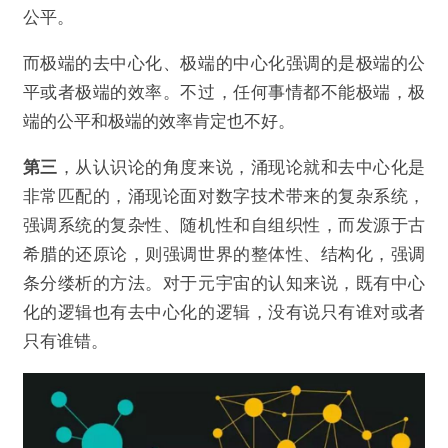
公平。
而极端的去中心化、极端的中心化强调的是极端的公
平或者极端的效率。不过，任何事情都不能极端，极
端的公平和极端的效率肯定也不好。
第三
，从认识论的角度来说，涌现论就和去中心化是
非常匹配的，涌现论面对数字技术带来的复杂系统，
强调系统的复杂性、随机性和自组织性，而发源于古
希腊的还原论，则强调世界的整体性、结构化，强调
@律动BlockBeats
条分缕析的方法。对于元宇宙的认知来说，既有中心
化的逻辑也有去中心化的逻辑，没有说只有谁对或者
万向区块链肖风：在元宇宙思考「去中心化」
只有谁错。
欺诈
色情
诱导行为
不实信息
违法犯罪
其他