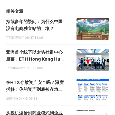
相关文章
持续多年的疑问：为什么中国
没有电商独立站的土壤？
互联网怪盗团
06-17 14:06
亚洲首个线下以太坊社群中心
启幕，ETH Hong Kong Hub
落地香港
TechubNews
05-17 11:05
在HTX存放资产安全吗？深度
拆解：你的资产到底被存放在
哪里？
陀螺科技
04-18 06:38
从投机溢价到商业模式到企业