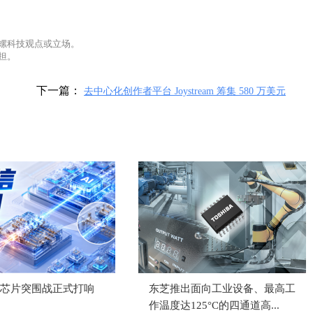
螺科技观点或立场。
担。
下一篇：
去中心化创作者平台 Joystream 筹集 580 万美元
芯片突围战正式打响
东芝推出面向工业设备、最高工
作温度达125°C的四通道高...