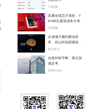
络
VR陀螺
高通全线芯片涨价，V
R/MR头显迎成本大考
络
动
VR陀螺
从读懂大脑到驱动世
界，岩山科技探索技术
落地“最后一公里”
商业范儿
估值对标宇树，智元加
速赶考
连线Insight