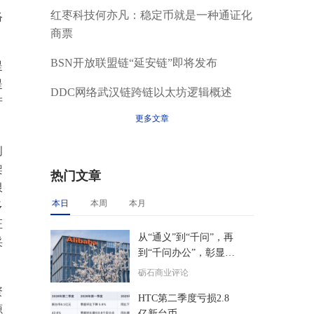
红枣科技何亦凡：稳定币就是一种通证化
络
商票
BSN开放联盟链“延安链”即将发布
提
提
DDC网络武汉链跨链以太坊逻辑概述
产
更多文章
创
架
热门文章
限
本日
本周
本月
多
证
从“通义”到“千问”，再
采
到“千问办公”，彰显了
阿里核心层的精准决策
砺石商业评论
力
资
HTC第二季度亏损2.8
源
亿新台币