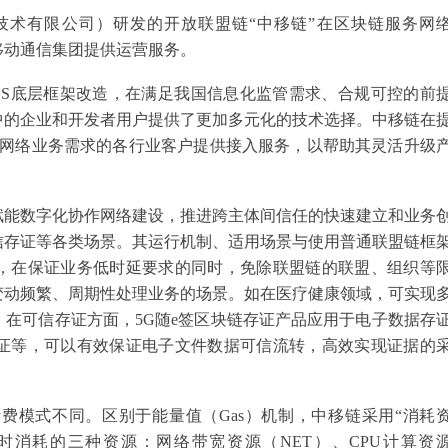
技术有限公司）研发的开放联盟链“中移链”在区块链服务网
移动通信集团提供运营服务。
OS底层框架改造，在满足我国信息化监管需求、合规可控的前
态中的企业和开发者用户提供了更加多元化的技术选择。中移链在
基础网络业务需求的各行业客户提供接入服务，以帮助其灵活升级
赋能数字化协作网络建设，推进跨主体间信任的快速建立和业务
信存证等各类场景。其运行机制、适用场景与使用普通联盟链框
，在保证业务低时延要求的同时，免除联盟链的联盟、组织等
变动频繁、周期性处理业务的场景。如在医疗健康领域，可实现
在可信存证方面，5G随e签区块链存证产品应用于电子数据存
证等，可以有效保证电子文件数据可信流转，高效实现证据的
费模式不同。区别于能量值（Gas）机制，中移链采用“消耗
时消耗的三种资源：网络带宽资源（NET）、CPU计算资