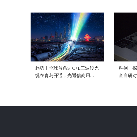
趋势丨全球首条S+C+L三波段光
科创丨探
缆在青岛开通，光通信商用...
全自研对标