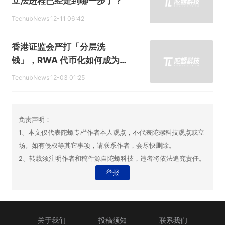
立法进程已经走到哪一步了？
TechubNews
12-11 06:42
香港证监会严打「分层洗
钱」，RWA 代币化如何成为
金融透明的下一站答案？
TechubNews
12-03 01:25
免责声明：
1、本文仅代表陀螺专栏作者本人观点，不代表陀螺科技观点或立
场。如有侵权等其它事项，请联系作者，会尽快删除。
2、转载须注明作者和稿件源自陀螺科技，违者将依法追究责任。
举报
关于我们
投稿须知
联系我们