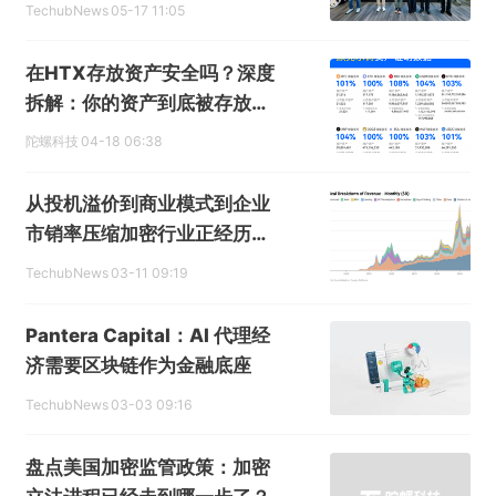
落地香港
TechubNews
05-17 11:05
在HTX存放资产安全吗？深度
拆解：你的资产到底被存放在
哪里？
陀螺科技
04-18 06:38
从投机溢价到商业模式到企业
市销率压缩加密行业正经历一
场成人礼
TechubNews
03-11 09:19
Pantera Capital：AI 代理经
济需要区块链作为金融底座
TechubNews
03-03 09:16
盘点美国加密监管政策：加密