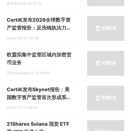
商业范儿
05-26 07:53
CertiK发布2026全球数字资
产监管报告：反洗钱执法力度
升级，智能合约审计成为准入
CertiK
05-07 07:58
条件
欧盟拟集中监管区域内加密货
币业务
TechubNews
12-18 06:46
CertiK发布Skynet报告：美
国数字资产监管首次形成系统
化框架
CertiK
12-11 06:50
21Shares Solana 现货 ETF