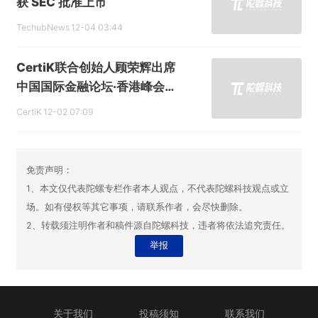
获 SEC 批准上市
TechubNews
12-04 03:44
CertiK联合创始人顾荣辉出席
中国国际金融论坛·香港峰会：
探讨数字资产合规化与全球监
CertiK
12-02 07:09
管新格局
免责声明：
1、本文仅代表陀螺专栏作者本人观点，不代表陀螺科技观点或立
场。如有侵权等其它事项，请联系作者，会尽快删除。
2、转载须注明作者和稿件源自陀螺科技，违者将依法追究责任。
举报
关于我们
投稿须知
联系我们