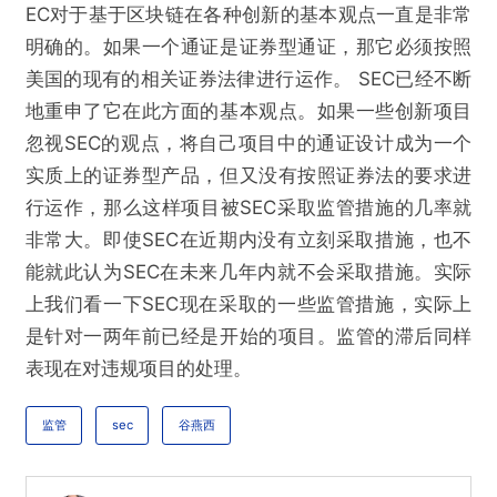
EC对于基于区块链在各种创新的基本观点一直是非常
谷燕西：哪些因素会影响SEC采取监管措施？
明确的。如果一个通证是证券型通证，那它必须按照
美国的现有的相关证券法律进行运作。 SEC已经不断
欺诈
色情
诱导行为
地重申了它在此方面的基本观点。如果一些创新项目
忽视SEC的观点，将自己项目中的通证设计成为一个
不实信息
违法犯罪
其他
实质上的证券型产品，但又没有按照证券法的要求进
行运作，那么这样项目被SEC采取监管措施的几率就
非常大。即使SEC在近期内没有立刻采取措施，也不
能就此认为SEC在未来几年内就不会采取措施。实际
提交
上我们看一下SEC现在采取的一些监管措施，实际上
是针对一两年前已经是开始的项目。监管的滞后同样
表现在对违规项目的处理。
监管
sec
谷燕西