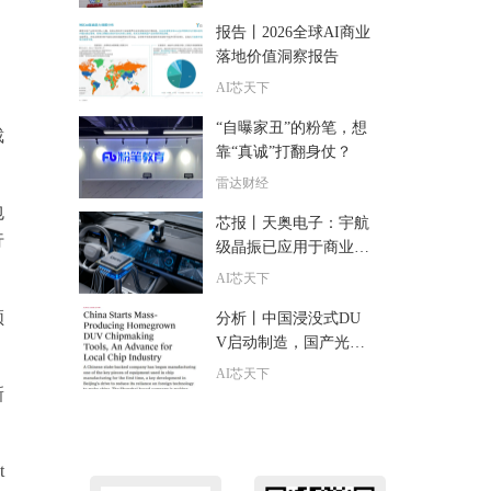
报告丨2026全球AI商业
落地价值洞察报告
AI芯天下
“自曝家丑”的粉笔，想
裁
靠“真诚”打翻身仗？
雷达财经
包
芯报丨天奥电子：宇航
行
级晶振已应用于商业航
天工程 收入占比低
AI芯天下
领
分析丨中国浸没式DU
V启动制造，国产光刻
走到哪一步？
AI芯天下
新
t