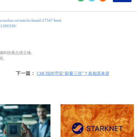
w.tuoluo.cn/article/detail-27547.html
or1286330/
l
螺科技观点或立场。
担。
下一篇：
CMC指控币安“刷量三倍”？真相原来是