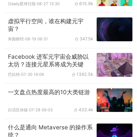
615.9k
Odaily星球日报
·08-27 13:30
虚拟平行空间，谁在构建元宇
宙？
347.5k
奔跑财经
·08-19 06:31
Facebook 进军元宇宙会威胁以
太坊？连接元星系将成为关键
1342.5k
巴比特
·07-30 14:06
一文盘点热度最高的10大类链游
433.4k
白话区块链
·07-28 06:03
什么是通向 Metaverse 的操作系
统？