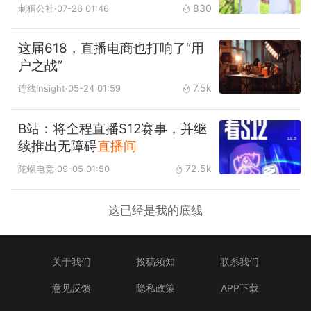
830
刺猬公社
·07-26 01:46
这届618，直播电商也打响了“用
户之战”
7.5k
连线Insight
·05-24 01:59
B站：将全程直播S12赛事，并继
续推出无障碍
直播间
72.5k
陀螺电竞
·09-05 01:50
这已经是我的底线
关于我们
投稿须知
联系我们
意见反馈
隐私政策
APP下载