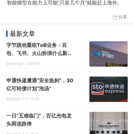
智能模型在能力上可能“只差几个月”就能赶上海外。
分享
最新文章
字节跳动重组ToB业务：豆
包、飞书、火山扮演什么新角
色？
连线Insight
11分钟前
申通快递遭遇“安全急刹”，30
亿可转债计划“泡汤”
雷达财经
今天 13:46
一日“五难临门”，百亿光电龙
头两连跌停