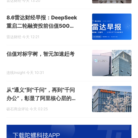
雷达财经
今天 13:20
8.6雷达财经早报：DeepSeek
重启二轮融资投前估值5000
亿
雷达财经
今天 12:21
估值对标宇树，智元加速赶考
连线Insight
今天 10:31
从“通义”到“千问”，再到“千问
办公”，彰显了阿里核心层的精
准决策力
砺石商业评论
今天 02:25