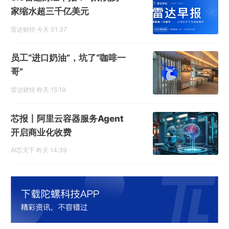
家缩水超三千亿美元
雷达财经
今天 01:37
员工“进口奶油”，坑了“咖啡一
哥”
雷达财经
昨天 15:19
芯报丨阿里云容器服务Agent
开启商业化收费
AI芯天下
昨天 14:39