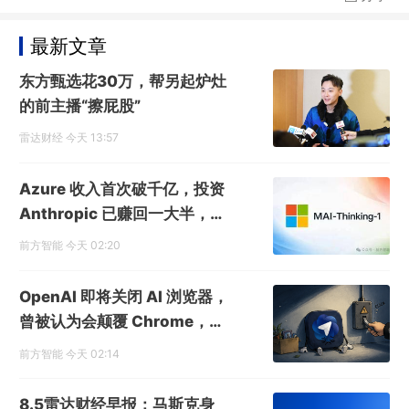
最新文章
东方甄选花30万，帮另起炉灶
的前主播“擦屁股”
雷达财经
今天 13:57
Azure 收入首次破千亿，投资
Anthropic 已赚回一大半，市
值单日增长 4500 亿，微软财
前方智能
今天 02:20
报证明押注 AI 的钱没白花
OpenAI 即将关闭 AI 浏览器，
曾被认为会颠覆 Chrome，但
可能从一开始就做错了
前方智能
今天 02:14
8.5雷达财经早报：马斯克身