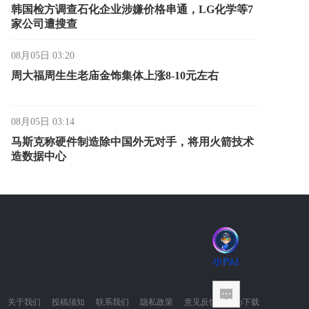
韩国检方调查石化企业涉嫌价格串通，LG化学等7
家公司遭搜查
08月05日 03:20
周大福周生生老庙金饰集体上涨8-10元左右
08月05日 03:14
马斯克称硬件制造除中国外无对手，将用火箭技术
造数据中心
08月05日 03:07
微盟WAI升级为"微盟星元"，开启AI原生经营系统
内测
08月05日 02:55
宇树科技开启科创板IPO初步询价，市场预估IPO市
值或将超400亿元
关于我们
投稿须知
联系我们
隐私政策
意见反馈
App下载