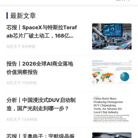
最新文章
芯报丨SpaceX与特斯拉Teraf
ab芯片厂破土动工，168亿美
元投资布局逻辑与存储制造
AI芯天下
9分钟前
报告丨2026全球AI商业落地
价值洞察报告
AI芯天下
11分钟前
分析丨中国浸没式DUV启动制
造，国产光刻走到哪一步？
AI芯天下
13分钟前
芯报丨天奥电子：宇航级晶振