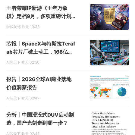
王者荣耀IP新游《王者万象
棋》定档9月，多项重磅计划
发布
游戏陀螺
昨天 10:33
芯报丨SpaceX与特斯拉Teraf
ab芯片厂破土动工，168亿美
元投资布局逻辑与存储制造
AI芯天下
昨天 02:50
报告丨2026全球AI商业落地
价值洞察报告
AI芯天下
昨天 02:47
分析丨中国浸没式DUV启动制
造，国产光刻走到哪一步？
AI芯天下
昨天 02:45