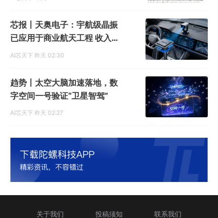
芯报丨天奥电子：宇航级晶振
已应用于商业航天工程 收入占
比低
AI芯天下
昨天 02:30
趋势丨太空大脑加速落地，数
字空间一号验证“卫星智驾”
AI芯天下
昨天 02:27
关于我们
投稿须知
联系我们