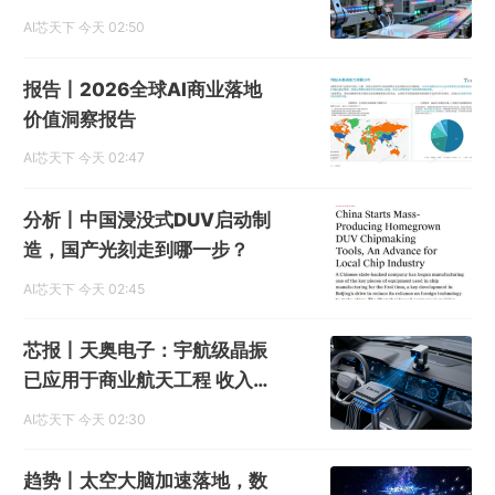
元投资布局逻辑与存储制造
AI芯天下
今天 02:50
报告丨2026全球AI商业落地
价值洞察报告
AI芯天下
今天 02:47
分析丨中国浸没式DUV启动制
造，国产光刻走到哪一步？
AI芯天下
今天 02:45
芯报丨天奥电子：宇航级晶振
已应用于商业航天工程 收入占
比低
AI芯天下
今天 02:30
趋势丨太空大脑加速落地，数