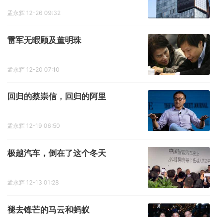
孟永辉
12-26 09:32
雷军无暇顾及董明珠
孟永辉
12-20 07:10
回归的蔡崇信，回归的阿里
孟永辉
12-19 06:50
极越汽车，倒在了这个冬天
孟永辉
12-13 01:28
褪去锋芒的马云和蚂蚁