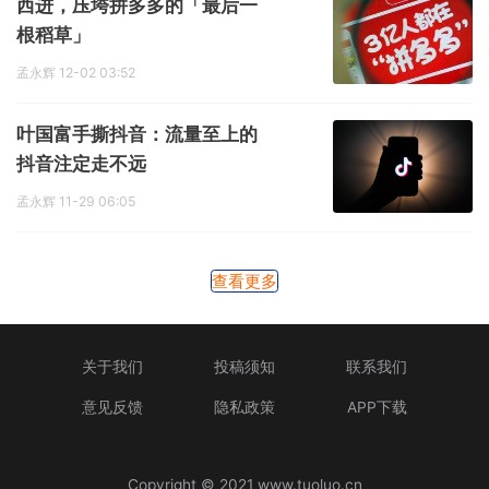
西进，压垮拼多多的「最后一
根稻草」
孟永辉
12-02 03:52
叶国富手撕抖音：流量至上的
抖音注定走不远
孟永辉
11-29 06:05
查看更多
关于我们
投稿须知
联系我们
意见反馈
隐私政策
APP下载
Copyright © 2021 www.tuoluo.cn