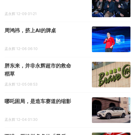
孟永辉
12-09 01:21
周鸿祎，挤上AI的牌桌
孟永辉
12-06 06:10
胖东来，并非永辉超市的救命
稻草
孟永辉
12-05 08:53
哪吒困局，是造车赛道的缩影
孟永辉
12-04 01:30