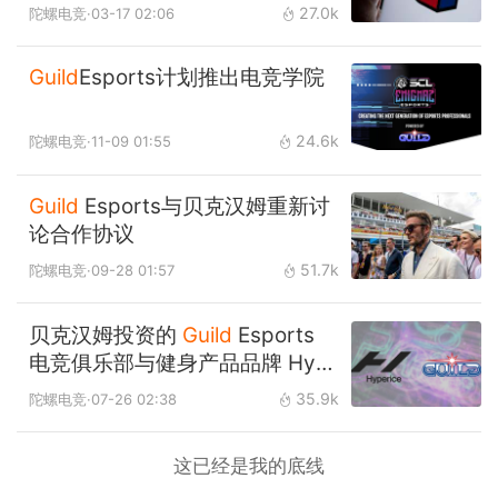
27.0k
陀螺电竞
·03-17 02:06
Guild
Esports计划推出电竞学院
24.6k
陀螺电竞
·11-09 01:55
Guild
Esports与贝克汉姆重新讨
论合作协议
51.7k
陀螺电竞
·09-28 01:57
贝克汉姆投资的
Guild
Esports
电竞俱乐部与健身产品品牌 Hyp
erice 建立合作
35.9k
陀螺电竞
·07-26 02:38
这已经是我的底线