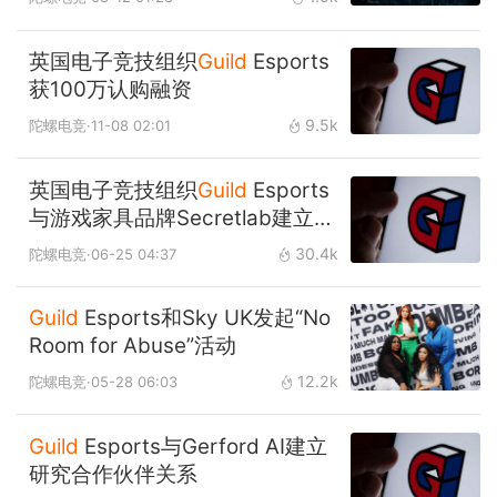
英国电子竞技组织
Guild
Esports
获100万认购融资
9.5k
陀螺电竞
·11-08 02:01
英国电子竞技组织
Guild
Esports
与游戏家具品牌Secretlab建立合
作伙伴关系
30.4k
陀螺电竞
·06-25 04:37
Guild
Esports和Sky UK发起“No
Room for Abuse”活动
12.2k
陀螺电竞
·05-28 06:03
Guild
Esports与Gerford AI建立
研究合作伙伴关系