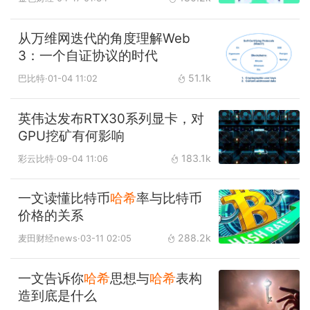
从万维网迭代的角度理解Web
3：一个自证协议的时代
51.1k
巴比特
·01-04 11:02
英伟达发布RTX30系列显卡，对
GPU挖矿有何影响
183.1k
彩云比特
·09-04 11:06
一文读懂比特币
哈希
率与比特币
价格的关系
288.2k
麦田财经news
·03-11 02:05
一文告诉你
哈希
思想与
哈希
表构
造到底是什么