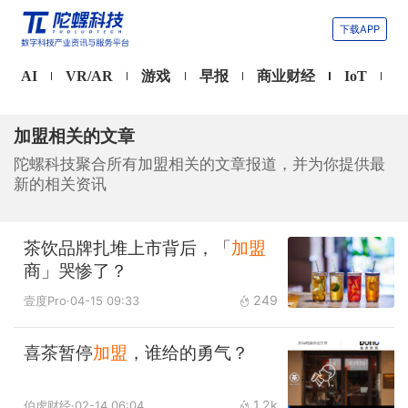
下载APP
AI
VR/AR
游戏
早报
商业财经
IoT
加盟相关的文章
陀螺科技聚合所有加盟相关的文章报道，并为你提供最
新的相关资讯
茶饮品牌扎堆上市背后，「
加盟
商」哭惨了？
249
壹度Pro
·04-15 09:33
喜茶暂停
加盟
，谁给的勇气？
1.2k
伯虎财经
·02-14 06:04