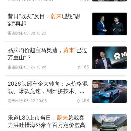
昔日“战友”反目，
蔚来
理想“恩
怨”再起
雷达财经
·06-08 13:23
品牌均价超宝马奥迪，
蔚来
“已过
万重山”？
166
雷达财经
·05-26 13:28
2026头部车企大转向：从价格混
战、爆款竞速，到比拼技术、矩
阵作战
498
连线出行
·05-22 20:08
乐道L80上市当日，
蔚来
总裁秦
力洪吐槽海外豪车百万定价虚高