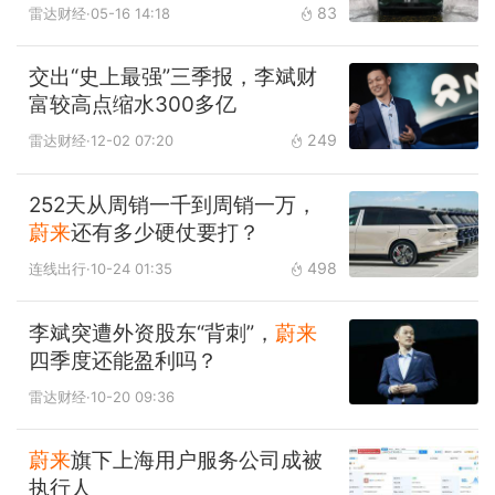
83
雷达财经
·05-16 14:18
交出“史上最强”三季报，李斌财
富较高点缩水300多亿
249
雷达财经
·12-02 07:20
252天从周销一千到周销一万，
蔚来
还有多少硬仗要打？
498
连线出行
·10-24 01:35
李斌突遭外资股东“背刺”，
蔚来
四季度还能盈利吗？
雷达财经
·10-20 09:36
蔚来
旗下上海用户服务公司成被
执行人