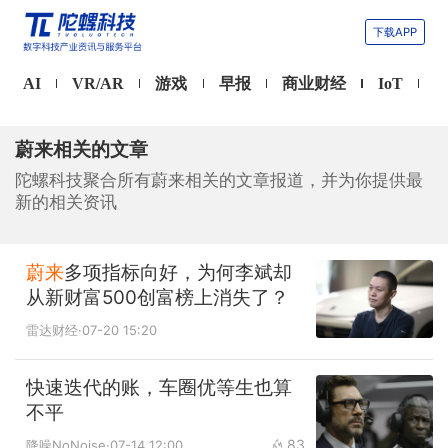
下载APP
AI
VR/AR
游戏
早报
商业财经
IoT
蔚来相关的文章
陀螺科技聚合所有蔚来相关的文章报道，并为你提供最
新的相关资讯
蔚来
多项指标向好，为何李斌却
从新财富500创富榜上消失了？
雷达财经
·07-20 15:20
快速迭代的账，车圈优等生也算
不平
83
降噪NoNoise
·07-14 12:00