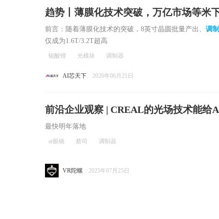
趋势丨薄膜化技术突破，万亿市场等米
前言：随着薄膜化技术的突破，8英寸晶圆批量产出、
调
仅成为1.6T/3.2T超高
铌酸锂
光模块
调制器
AI芯天下
2026年06月21日
前沿企业观察 | CREAL的光场技术能
最快明年落地
ar眼镜
蔡司
调制器
VR陀螺
2025年07月25日