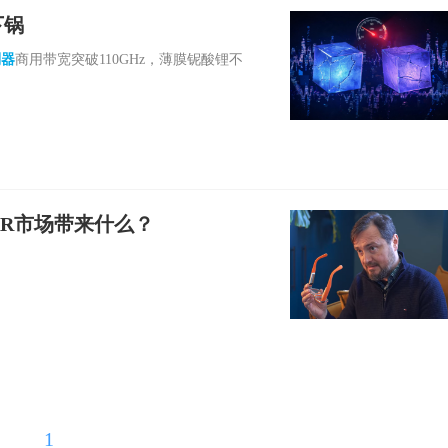
下锅
制器
商用带宽突破110GHz，薄膜铌酸锂不
给AR市场带来什么？
1