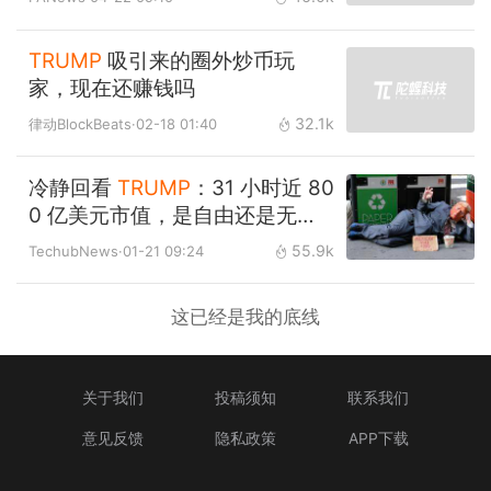
TRUMP
吸引来的圈外炒币玩
家，现在还赚钱吗
32.1k
律动BlockBeats
·02-18 01:40
冷静回看
TRUMP
：31 小时近 80
0 亿美元市值，是自由还是无
序？
55.9k
TechubNews
·01-21 09:24
这已经是我的底线
关于我们
投稿须知
联系我们
意见反馈
隐私政策
APP下载