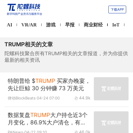
下载APP
AI
VR/AR
游戏
早报
商业财经
IoT
TRUMP相关的文章
陀螺科技聚合所有TRUMP相关的文章报道，并为你提供
最新的相关资讯
特朗普给 $
TRUMP
买家办晚宴，
先让巨鲸 30 分钟赚 73 万美元
44.9k
律动BlockBeats
·04-24 07:00
数据复盘
TRUMP
大户持仓近3个
月变化，86.9%大户清仓，有人
浮亏超3000万美元
46.0k
PANews
·04-22 09:10