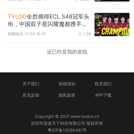
TYLOO
全胜摘得ECL S48冠军头
衔，中国双子星闪耀魔都携手晋
级EPL S21！
1.2k
陀螺电竞
·11-04 10:47
这已经是我的底线
关于我们
投稿须知
联系我们
意见反馈
隐私政策
APP下载
Copyright © 2021 www.tuoluo.cn
深圳市游迷天下科技有限公司 版权所有
粤ICP备13090461号