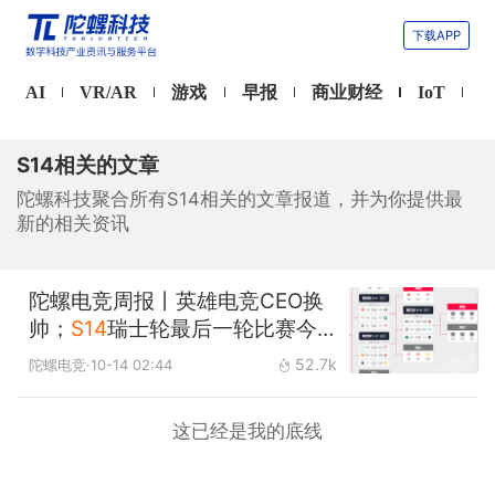
下载APP
AI
VR/AR
游戏
早报
商业财经
IoT
S14相关的文章
陀螺科技聚合所有S14相关的文章报道，并为你提供最
新的相关资讯
陀螺电竞周报丨英雄电竞CEO换
帅；
S14
瑞士轮最后一轮比赛今
日开战
52.7k
陀螺电竞
·10-14 02:44
这已经是我的底线