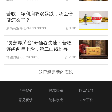
营收、净利润双双暴跌，汤臣倍
健怎么了？
1.9k
新摘商业评论
·04-10 06:03
“灵芝界茅台”寿仙谷失速：营收
连续两年下滑，第二曲线难寻
2.3k
博望财经
·08-29 09:18
这已经是我的底线
关于我们
投稿须知
联系我们
意见反馈
隐私政策
APP下载