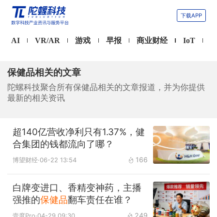
下载APP
AI
VR/AR
游戏
早报
商业财经
IoT
保健品相关的文章
陀螺科技聚合所有保健品相关的文章报道，并为你提供
最新的相关资讯
超140亿营收净利只有1.37%，健
合集团的钱都流向了哪？
166
博望财经
·06-22 13:54
白牌变进口、香精变神药，主播
强推的
保健品
翻车责任在谁？
249
壹度Pro
·04-29 09:30