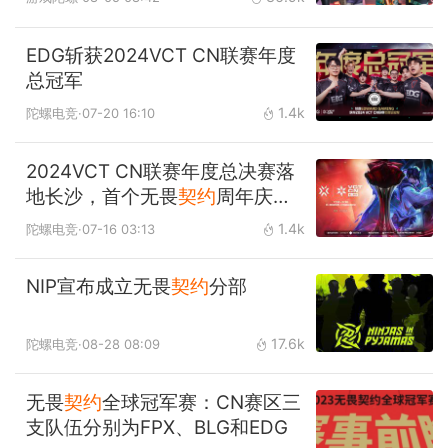
EDG斩获2024VCT CN联赛年度
总冠军
1.4k
陀螺电竞
·07-20 16:10
2024VCT CN联赛年度总决赛落
地长沙，首个无畏
契约
周年庆同
步开启
1.4k
陀螺电竞
·07-16 03:13
NIP宣布成立无畏
契约
分部
17.6k
陀螺电竞
·08-28 08:09
无畏
契约
全球冠军赛：CN赛区三
支队伍分别为FPX、BLG和EDG