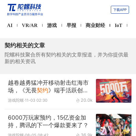
下载APP
AI
VR/AR
游戏
早报
商业财经
IoT
契约相关的文章
陀螺科技聚合所有契约相关的文章报道，并为你提供最
新的相关资讯
越卷越勇猛冲开移动射击红海市
场，《无畏
契约
》端手活跃创新
高
20.0k
游戏陀螺
·11-03 02:30
6000万玩家预约，15亿资金加
持，腾讯的下一个爆款要来了？
36.9k
游戏陀螺
·08-05 08:42