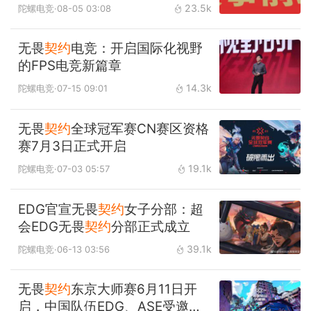
23.5k
陀螺电竞
·08-05 03:08
无畏
契约
电竞：开启国际化视野
的FPS电竞新篇章
14.3k
陀螺电竞
·07-15 09:01
无畏
契约
全球冠军赛CN赛区资格
赛7月3日正式开启
19.1k
陀螺电竞
·07-03 05:57
EDG官宣无畏
契约
女子分部：超
会EDG无畏
契约
分部正式成立
39.1k
陀螺电竞
·06-13 03:56
无畏
契约
东京大师赛6月11日开
启，中国队伍EDG、ASE受邀参