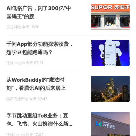
AI低俗广告，闪了300亿“中
国锅王”的腰
雷达财经
今天 15:20
千问App部分功能探索收费，
想学豆包能跑通吗？
连线Insight
今天 07:51
从WorkBuddy的“魔法时
刻”，看腾讯AI的后来居上
砺石商业评论
今天 02:47
字节跳动重组ToB业务：豆
包、飞书、火山扮演什么新角
色？
连线Insight
昨天 17:02