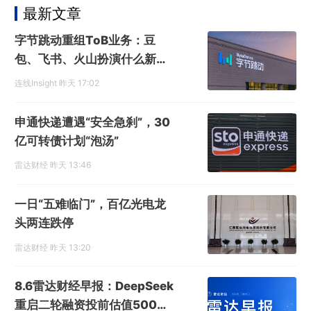
最新文章
字节跳动重组ToB业务：豆
包、飞书、火山扮演什么新角
色？
连线Insight
昨天 17:02
申通快递遭遇“安全急刹”，30
亿可转债计划“泡汤”
雷达财经
昨天 13:46
一日“五难临门”，百亿光电龙
头两连跌停
雷达财经
昨天 13:20
8.6雷达财经早报：DeepSeek
重启二轮融资投前估值5000