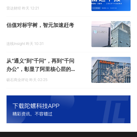
亿
雷达财经
昨天 12:21
估值对标宇树，智元加速赶考
连线Insight
昨天 10:31
从“通义”到“千问”，再到“千问
办公”，彰显了阿里核心层的精
准决策力
砺石商业评论
昨天 02:25